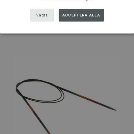
I VARUKORGEN
Vägra
ACCEPTERA ALLA
På inköpslistan