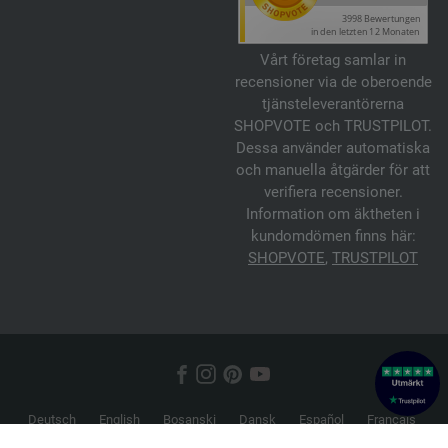
Vårt företag samlar in
recensioner via de oberoende
tjänsteleverantörerna
SHOPVOTE och TRUSTPILOT.
Dessa använder automatiska
och manuella åtgärder för att
verifiera recensioner.
Information om äktheten i
kundomdömen finns här:
SHOPVOTE
,
TRUSTPILOT
Deutsch
English
Bosanski
Dansk
Español
Français
Hrvatski
Italiano
Nederlands
Norsk
Русский
Srpski