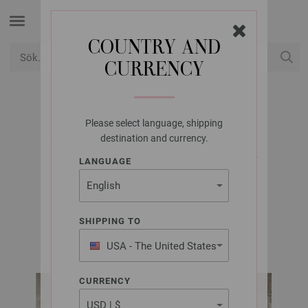
COUNTRY AND
CURRENCY
USD
Mitt konto
Please select language, shipping
LANA GROSSA
destination and currency.
RAGLAN-SHIRT PER
LANGUAGE
FORTUNA
SHIPPING TO
LOOKBOOK No. 20 | Modell 23
USA - The United States
of America
CURRENCY