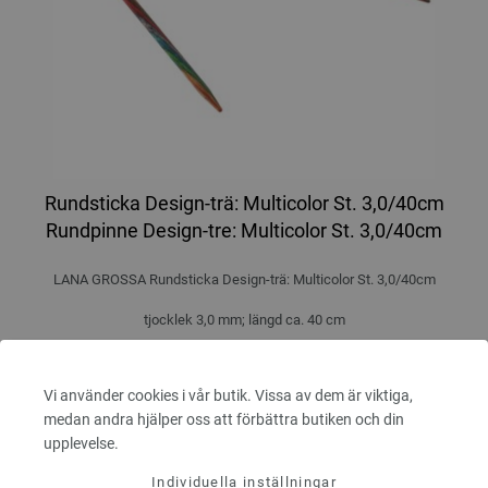
Rundsticka Design-trä: Multicolor St. 3,0/40cm
Rundpinne Design-tre: Multicolor St. 3,0/40cm
LANA GROSSA Rundsticka Design-trä: Multicolor St. 3,0/40cm
tjocklek 3,0 mm; längd ca. 40 cm
7,14 €
8,34 $
Exkl. Moms, plus
leveranskostnader
Vi använder cookies i vår butik. Vissa av dem är viktiga,
medan andra hjälper oss att förbättra butiken och din
ANTAL
upplevelse.
Individuella inställningar