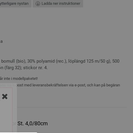
ytterligare nystan
Ladda ner instruktioner
ka
omull (bio), 30% polyamid (rec.), löplängd 125 m/50 g), 500
 (färg 32); stickor nr. 4.
r inte i modellpaketet!
atis via e-post med leveransbekräftelsen via e-post, och kan på begäran
Y
lticolor St. 4,0/80cm