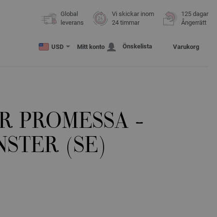
Global
Vi skickar inom
125 dagar
leverans
24 timmar
Ångerrätt
Önskelista
USD
Mitt konto
Varukorg
R PROMESSA -
STER (SE)