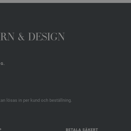
ARN & DESIGN
NG.
kan lösas in per kund och beställning.
P
BETALA SÄKERT