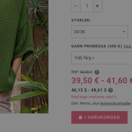
STORLEK:
GARN PROMESSA (
500
G)
Visa 
Välj färg »
RRP:
50,00 €
39,50 € - 41,60 
46,15 $ - 48,61 $
Reafärger markeras med %
Exkl. Moms, plus
leveranskostnader
I VARUKORGEN