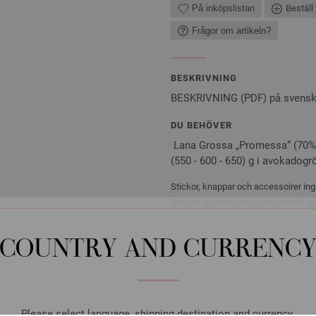
På inköpslistan
Beställ 
Frågor om artikeln?
BESKRIVNING
BESKRIVNING (PDF) på svens
DU BEHÖVER
Lana Grossa „Promessa“ (70% b
(550 - 600 - 650) g i avokadogrön
Stickor, knappar och accessoirer ingå
Stickningsbeskrivningarna erhålls gr
även erhålls i pappersform.
COUNTRY AND CURRENC
Rundsticka Design-trä: Mu
Please select language, shipping destination and currency.