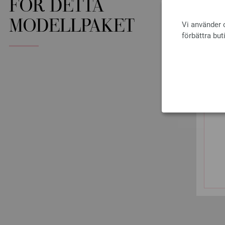
FÖR DETTA
MODELLPAKET
Vi använder c
förbättra but