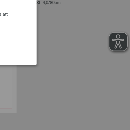
n-trä: Multicolor St. 4,0/80cm
cm
s att
nskostnader
RUKORGEN