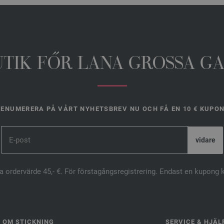
UTIK FŐR LANA GROSSA G
ENUMERERA PÅ VÅRT NYHETSBREV NU OCH FÅ EN 10 € KUPO
ta ordervärde 45,- €. För förstagångsregistrering. Endast en kupong 
OM STICKNING
SERVICE & HJÄL