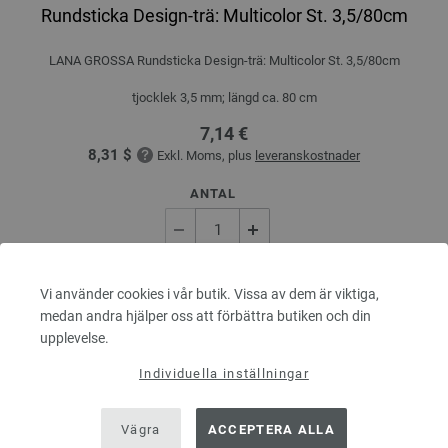
Rundsticka Design-trä: Multicolor St. 3,5/80cm
LANA GROSSA Rundsticka Design-trä: Multicolor St. 3,5/80cm
tjocklek 3,5 mm; längd ca. 80 cm
7,14 €
8,31 $
Exkl. Moms, plus
leveranskostnader
ANTAL
I VARUKORGEN
Vi använder cookies i vår butik. Vissa av dem är viktiga,
medan andra hjälper oss att förbättra butiken och din
upplevelse.
På inköpslistan
Individuella inställningar
Vägra
ACCEPTERA ALLA