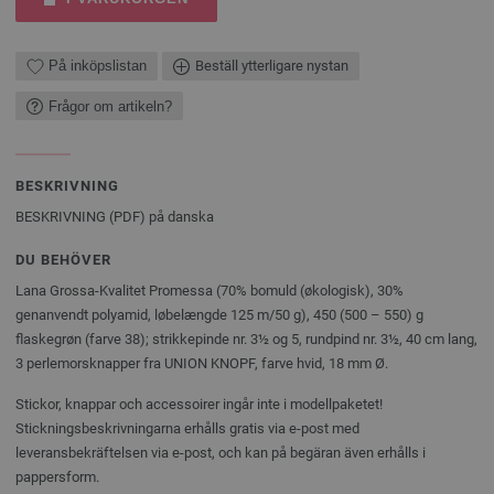
På inköpslistan
Beställ ytterligare nystan
Frågor om artikeln?
BESKRIVNING
BESKRIVNING (PDF) på danska
DU BEHÖVER
Lana Grossa-Kvalitet Promessa (70% bomuld (økologisk), 30%
genanvendt polyamid, løbelængde 125 m/50 g), 450 (500 – 550) g
flaskegrøn (farve 38); strikkepinde nr. 3½ og 5, rundpind nr. 3½, 40 cm lang,
3 perlemorsknapper fra UNION KNOPF, farve hvid, 18 mm Ø.
Stickor, knappar och accessoirer ingår inte i modellpaketet!
Stickningsbeskrivningarna erhålls gratis via e-post med
leveransbekräftelsen via e-post, och kan på begäran även erhålls i
pappersform.