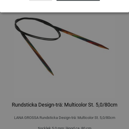
Rundsticka Design-trä: Multicolor St. 5,0/80cm
LANA GROSSA Rundsticka Design-trä: Multicolor St. 5,0/80cm
tjocklek 5,0 mm; längd ca. 80 cm