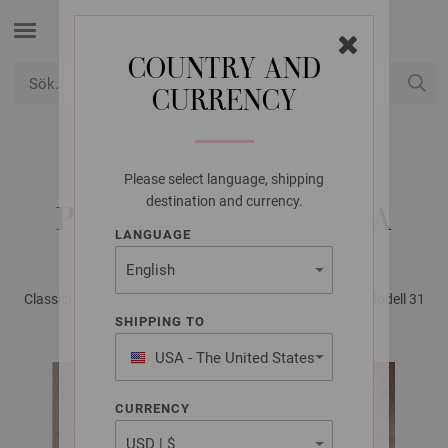
COUNTRY AND
CURRENCY
USD
Mitt konto
Please select language, shipping
LANA GROSSA
destination and currency.
PULLOVER PROMESSA
LANGUAGE
Classici No. 30 - Magasin (DE) + Strikkeopskrifter (DK) | Modell 31
SHIPPING TO
USA - The United States
of America
CURRENCY