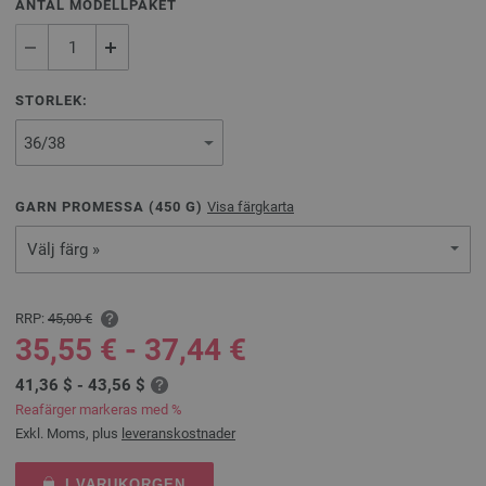
ANTAL MODELLPAKET
STORLEK:
GARN PROMESSA (
450
G)
Visa färgkarta
Välj färg »
RRP:
45,00 €
35,55 € - 37,44 €
41,36 $ - 43,56 $
Reafärger markeras med %
Exkl. Moms, plus
leveranskostnader
I VARUKORGEN