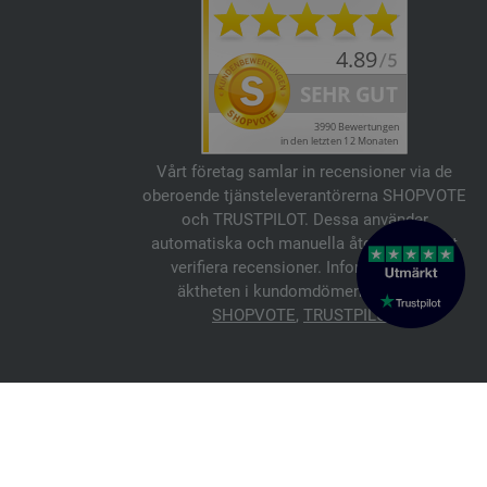
Vårt företag samlar in recensioner via de
oberoende tjänsteleverantörerna SHOPVOTE
och TRUSTPILOT. Dessa använder
automatiska och manuella åtgärder för att
verifiera recensioner. Information om
äktheten i kundomdömen finns här:
SHOPVOTE
,
TRUSTPILOT