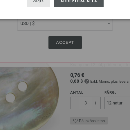
Vägra
ACCEPTERA ALLA
I VA
CURRENCY
På inköpslistan
ACCEPT
UNION KNOPF 37604/2
Knapp med 2 hål, pärlemor, st
0,76 €
0,88 $
Exkl. Moms, plus
levera
ANTAL
FÄRG:
På inköpslistan