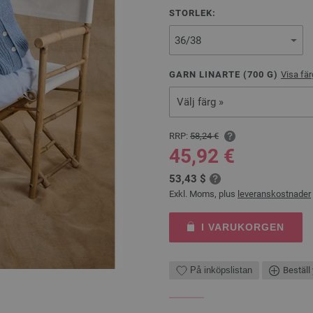
STORLEK:
GARN LINARTE (
700
G)
Visa fär
Välj färg »
RRP:
58,24 €
45,92 €
53,43 $
Exkl. Moms, plus
leveranskostnader
I VARUKORGEN
På inköpslistan
Beställ 