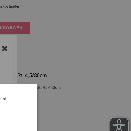
nskostnader
RUKORGEN
Y
lticolor St. 4,5/80cm
n-trä: Multicolor St. 4,5/80cm
cm
s att
nskostnader