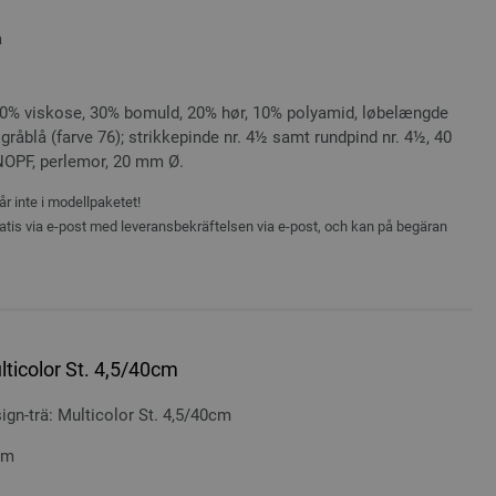
a
(40% viskose, 30% bomuld, 20% hør, 10% polyamid, løbelængde
gråblå (farve 76); strikkepinde nr. 4½ samt rundpind nr. 4½, 40
NOPF, perlemor, 20 mm Ø.
r inte i modellpaketet!
atis via e-post med leveransbekräftelsen via e-post, och kan på begäran
lticolor St. 4,5/40cm
n-trä: Multicolor St. 4,5/40cm
cm