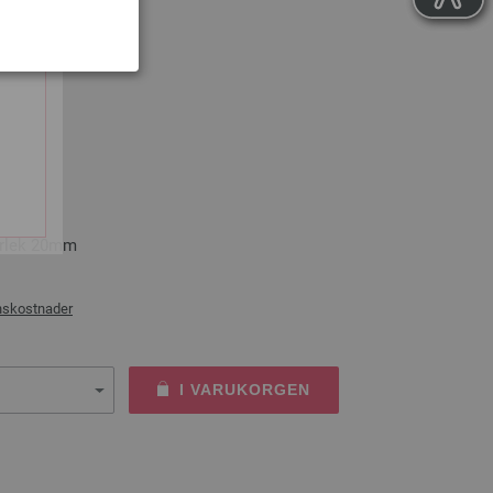
RUKORGEN
0mm
orlek 20mm
nskostnader
I VARUKORGEN