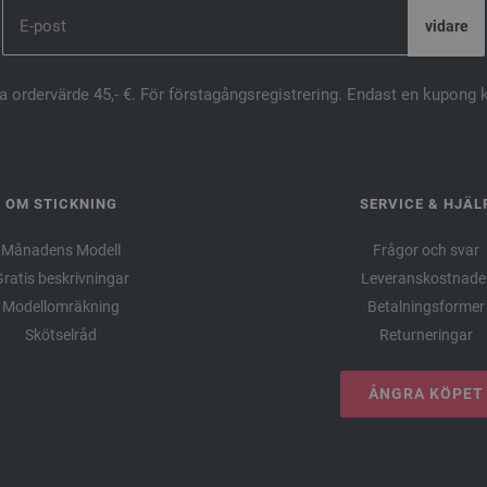
ta ordervärde 45,- €. För förstagångsregistrering. Endast en kupong 
OM STICKNING
SERVICE & HJÄL
Månadens Modell
Frågor och svar
ratis beskrivningar
Leveranskostnade
Modellomräkning
Betalningsformer
Skötselråd
Returneringar
ÅNGRA KÖPET