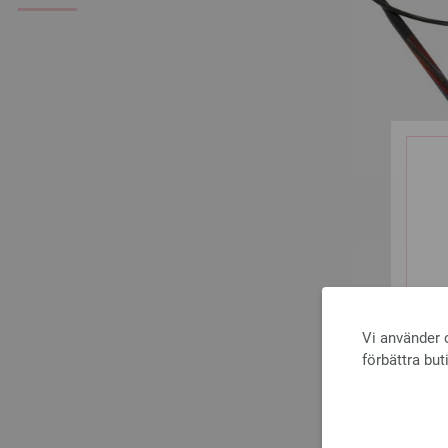
Vi använder c
förbättra but