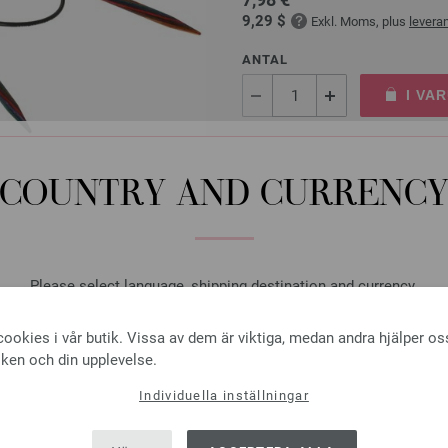
9,29 $
Exkl. Moms, plus
levera
ANTAL
I VA
På inköpslistan
COUNTRY AND CURRENC
Rundsticka Design-trä: Mu
Please select language, shipping destination and currency.
LANA GROSSA Rundsticka Desig
LANGUAGE
tjocklek 4,5 mm; längd ca. 80 
ookies i vår butik. Vissa av dem är viktiga, medan andra hjälper os
iken och din upplevelse.
7,98 €
9,29 $
Exkl. Moms, plus
levera
Individuella inställningar
SHIPPING TO
ANTAL
USA - The United States of America