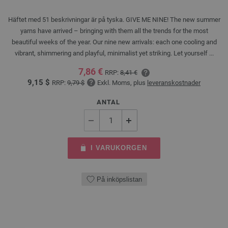
Häftet med 51 beskrivningar är på tyska. GIVE ME NINE! The new summer
yarns have arrived – bringing with them all the trends for the most
beautiful weeks of the year. Our nine new arrivals: each one cooling and
vibrant, shimmering and playful, minimalist yet striking. Let yourself ...
7,86 €
RRP:
8,41 €
9,15 $
RRP:
9,79 $
Exkl. Moms, plus
leveranskostnader
ANTAL
I VARUKORGEN
På inköpslistan