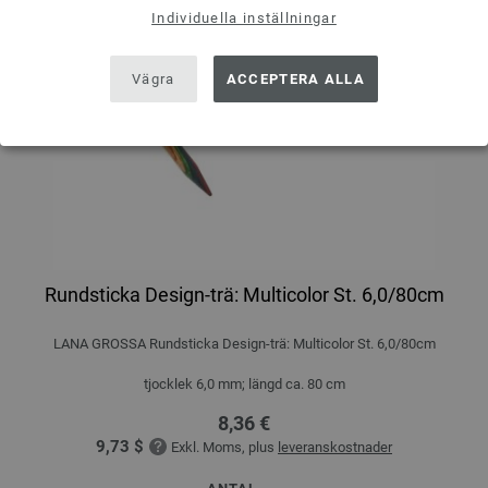
Individuella inställningar
Vägra
ACCEPTERA ALLA
Rundsticka Design-trä: Multicolor St. 6,0/80cm
LANA GROSSA Rundsticka Design-trä: Multicolor St. 6,0/80cm
tjocklek 6,0 mm; längd ca. 80 cm
8,36 €
9,73 $
Exkl. Moms, plus
leveranskostnader