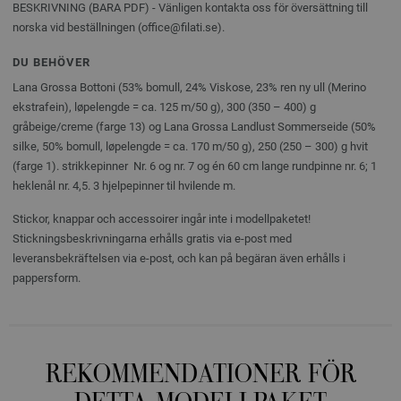
BESKRIVNING (BARA PDF) - Vänligen kontakta oss för översättning till
norska vid beställningen (office@filati.se).
DU BEHÖVER
Lana Grossa Bottoni (53% bomull, 24% Viskose, 23% ren ny ull (Merino
ekstrafein), løpelengde = ca. 125 m/50 g), 300 (350 – 400) g
gråbeige/creme (farge 13) og Lana Grossa Landlust Sommerseide (50%
silke, 50% bomull, løpelengde = ca. 170 m/50 g), 250 (250 – 300) g hvit
(farge 1). strikkepinner Nr. 6 og nr. 7 og én 60 cm lange rundpinne nr. 6; 1
heklenål nr. 4,5. 3 hjelpepinner til hvilende m.
Stickor, knappar och accessoirer ingår inte i modellpaketet!
Stickningsbeskrivningarna erhålls gratis via e-post med
leveransbekräftelsen via e-post, och kan på begäran även erhålls i
pappersform.
REKOMMENDATIONER FÖR