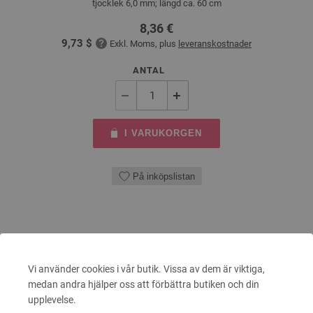
tjocklek 6,0 mm; längd ca. 60 cm
8,36 €
9,73 $
Exkl. Moms, plus
leveranskostnader
ANTAL
I VARUKORGEN
På inköpslistan
Vi använder cookies i vår butik. Vissa av dem är viktiga,
medan andra hjälper oss att förbättra butiken och din
upplevelse.