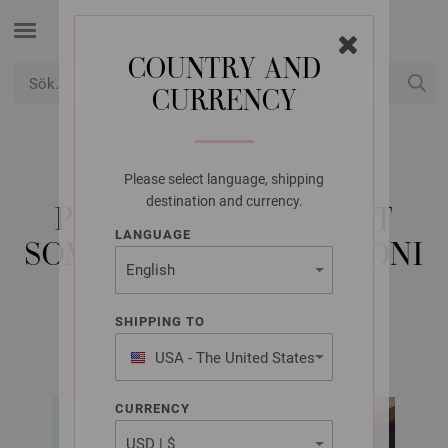
COUNTRY AND
CURRENCY
USD
Mitt konto
Please select language, shipping
LANA GROSSA
destination and currency.
PULLOVER LANDLUST
LANGUAGE
SOMMERSEIDE & BOTTONI
SHIPPING TO
FILATI Journal No. 71 | Modell 18
USA - The United States
of America
CURRENCY