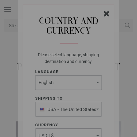
COUNTRY AND
CURRENCY
USD
Mitt konto
Please select language, shipping
LANA GROSSA
destination and currency.
PULLOVER LANDLUST
LANGUAGE
NATURWOLLE
SHIPPING TO
Classici No. 29 | Modell 56
USA - The United States
of America
CURRENCY