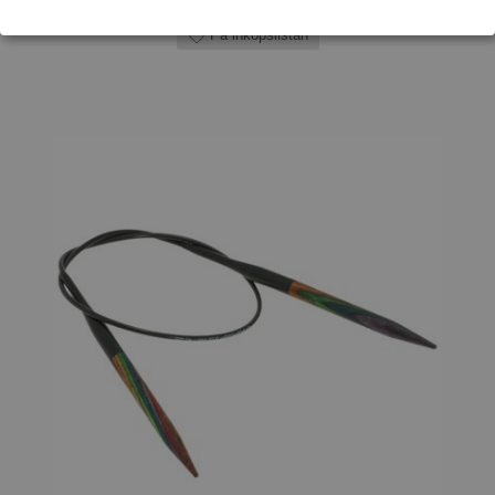
På inköpslistan