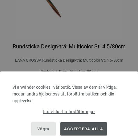
Rundsticka Design-trä: Multicolor St. 4,5/80cm
LANA GROSSA Rundsticka Design-trä: Multicolor St. 4,5/80cm
tjocklek 4,5 mm; längd ca. 80 cm
7,98 €
Vi använder cookies i vår butik. Vissa av dem är viktiga,
9,29 $
Exkl. Moms, plus
leveranskostnader
medan andra hjälper oss att förbättra butiken och din
upplevelse.
ANTAL
Individuella inställningar
Vägra
I VARUKORGEN
ACCEPTERA ALLA