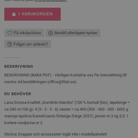
I VARUKORGEN
På inköpslistan
Beställ ytterligare nystan
Frågor om artikeln?
BESKRIVNING
BESKRIVNING (BARA PDF) - Vänligen kontakta oss för översättning till
norska vid beställningen (office@filati.se).
DU BEHÖVER
Lana Grossa-kvalitet „Gomitolo Mambo“ (100 % bomull (bio), løpelenge =
ca 240 m/100 g): 4 (5 - 5 - 5 - 6) nøster = ca 400 (500 - 500 - 500 - 600) g
oransje/aprikos/kamel/sand-/linbeige (farge 2037); pinner nr 3 og 3,5; 1
kortere rundpinne nr 3.
Stickor, knappar och accessoirer ingår inte i modellpaketet!