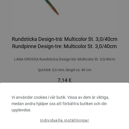
Rundsticka Design-trä: Multicolor St. 3,0/40cm
Rundpinne Design-tre: Multicolor St. 3,0/40cm
LANA GROSSA Rundsticka Design-trä: Multicolor St. 3,0/40cm
tjocklek 3,0 mm; längd ca. 40 cm
7,14 €
8,31 $
Exkl. Moms, plus
leveranskostnader
Vi använder cookies i vår butik. Vissa av dem är viktiga,
ANTAL
medan andra hjälper oss att förbättra butiken och din
upplevelse.
Individuella inställningar
I VARUKORGEN