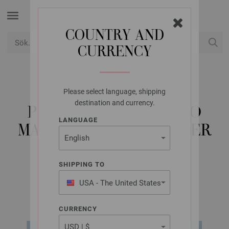
COUNTRY AND
CURRENCY
USD
Mitt konto
Please select language, shipping
LANA GROSSA
destination and currency.
PULLOVER GOMITOLO
LANGUAGE
MAMBO - STICKMÖNSTER
(NO)
SHIPPING TO
USA - The United States
GOMITOLO No. 15 | Modell 7
of America
CURRENCY