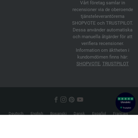
Vårt företag samlar in
recensioner via de oberoende
tjänsteleverantörerna
SHOPVOTE och TRUSTPILOT.
Dessa använder automatiska
och manuella åtgärder för att
verifiera recensioner.
Information om äktheten i
kundomdömen finns här:
SHOPVOTE
,
TRUSTPILOT
Deutsch
English
Bosanski
Dansk
Español
Français
Hrvatski
Italiano
Nederlands
Norsk
Русский
Srpski
Suomi
Svenska