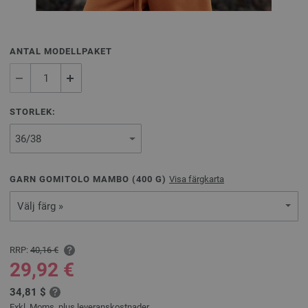
ANTAL MODELLPAKET
STORLEK:
GARN GOMITOLO MAMBO (
400
G)
Visa färgkarta
Välj färg »
RRP:
40,16 €
29,92 €
34,81 $
Exkl. Moms, plus
leveranskostnader