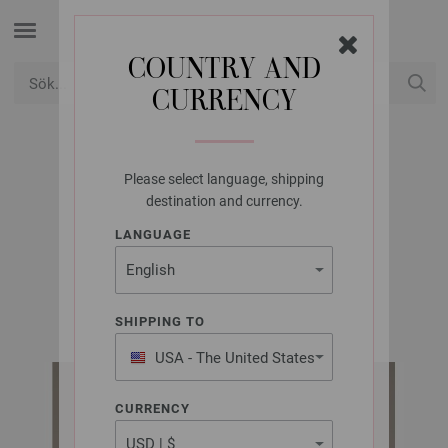
COUNTRY AND
CURRENCY
USD
Mitt konto
Please select language, shipping
LANA GROSSA
destination and currency.
PULLOVER FINITO
LANGUAGE
FINITO Flyer | Modell 1
SHIPPING TO
USA - The United States
of America
CURRENCY