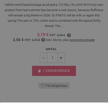
Häftet med 8 beskrivningar är på tyska. TO FALL IN LOVE WITH Our new
product from last summer has become a real classic, because fluffiness
will remain a big theme in 2026. So FINITO will be with us again this
spring! The yarn is 73% cotton and is combined with the typical fluffy
thread. The ...
2,19 €
RRP:
2,34 €
2,56 $
RRP:
2,73 $
Exkl. Moms, plus
leveranskostnader
ANTAL
I VARUKORGEN
På inköpslistan