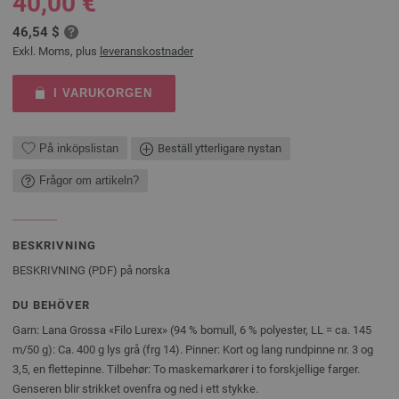
40,00 €
46,54 $
Exkl. Moms, plus
leveranskostnader
I VARUKORGEN
På inköpslistan
Beställ ytterligare nystan
Frågor om artikeln?
BESKRIVNING
BESKRIVNING (PDF) på norska
DU BEHÖVER
Garn: Lana Grossa «Filo Lurex» (94 % bomull, 6 % polyester, LL = ca. 145
m/50 g): Ca. 400 g lys grå (frg 14). Pinner: Kort og lang rundpinne nr. 3 og
3,5, en flettepinne. Tilbehør: To maskemarkører i to forskjellige farger.
Genseren blir strikket ovenfra og ned i ett stykke.