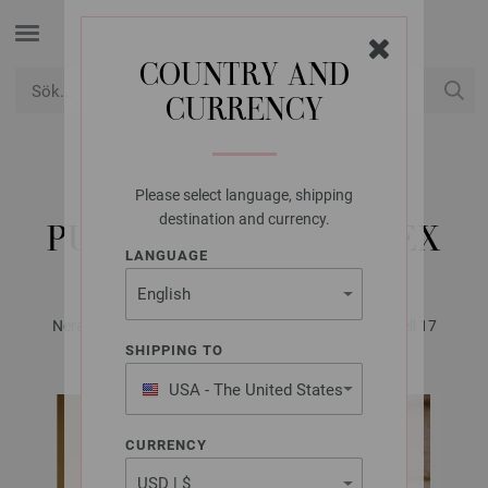
COUNTRY AND
CURRENCY
USD
Mitt konto
Please select language, shipping
LANA GROSSA
destination and currency.
PULLOVER FILO LUREX
LANGUAGE
Nera No. 2 - Magazine (DE) + Oppskrifter (NO) | Modell 17
SHIPPING TO
USA - The United States
of America
CURRENCY