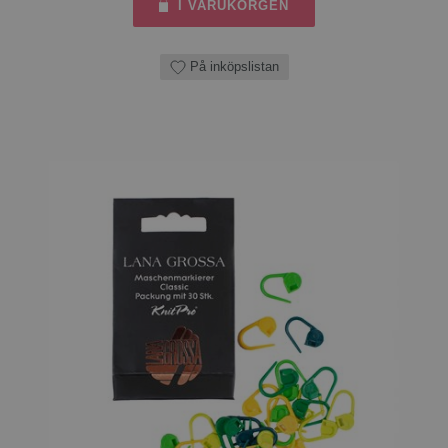
I VARUKORGEN
På inköpslistan