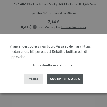
LANA GROSSA Rundsticka Design-trä: Multicolor St. 3,0/40cm
tjocklek 3,0 mm; längd ca. 40 cm
7,14 €
8,31 $
Exkl. Moms, plus
leveranskostnader
ANTAL
Vi använder cookies i vår butik. Vissa av dem är viktiga,
medan andra hjälper oss att förbättra butiken och din
upplevelse.
I VARUKORGEN
Individuella inställningar
På inköpslistan
Vägra
ACCEPTERA ALLA