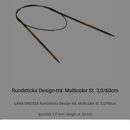
Rundsticka Design-trä: Multicolor St. 3,0/60cm
LANA GROSSA Rundsticka Design-trä: Multicolor St. 3,0/60cm
tjocklek 3,0 mm; längd ca. 60 cm
7,14 €