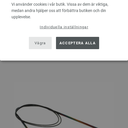
8,31 $
Exkl. Moms, plus
leveranskostnader
Vi använder cookies i vår butik. Vissa av dem är viktiga,
medan andra hjälper oss att förbättra butiken och din
ANTAL
upplevelse.
Individuella inställningar
I VARUKORGEN
Vägra
ACCEPTERA ALLA
På inköpslistan