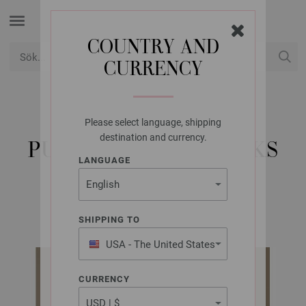
COUNTRY AND
CURRENCY
USD
Mitt konto
Please select language, shipping
LANA GROSSA
destination and currency.
PULLOVER COSY SOCKS
LANGUAGE
Cosy Socks 4 Babies | Modell 2
SHIPPING TO
USA - The United States
of America
CURRENCY