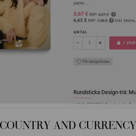
yarns ...
5,67 €
RRP:
6,07 €
6,62 $
RRP:
7,08 $
Exkl. Moms,
ANTAL
I VA
På inköpslistan
Rundsticka Design-trä: Mu
LANA GROSSA Rundsticka Desig
tjocklek 5,0 mm; längd ca. 40 
COUNTRY AND CURRENC
7,98 €
9,31 $
Exkl. Moms, plus
levera