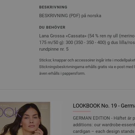
BESKRIVNING
BESKRIVNING (PDF) på norska
DU BEHÖVER
Lana Grossa «Cassata» (54 % ren ny ull (merino 
175 m/50 g): 300 (350 - 350 - 400) g dus lilla/rosa
rundpinne nr. 5
Stickor, knappar och accessoirer ingår inte i modellpaket
Stickningsbeskrivningarna erhålls gratis via e-post med
även erhålls i pappersform.
LOOKBOOK No. 19 - Germa
GERMAN EDITION - Häftet är p
additions: our wardrobe-essenti
cardigan – each design stands o