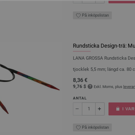
På inköpslistan
Rundsticka Design-trä: Mu
LANA GROSSA Rundsticka Desig
tjocklek 5,5 mm; längd ca. 80 
8,36 €
9,76 $
Exkl. Moms, plus
levera
ANTAL
I VA
På inköpslistan