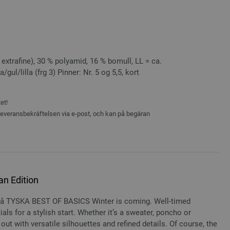
extrafine), 30 % polyamid, 16 % bomull, LL = ca.
/gul/lilla (frg 3) Pinner: Nr. 5 og 5,5, kort
et!
 leveransbekräftelsen via e-post, och kan på begäran
n Edition
å TYSKA BEST OF BASICS Winter is coming. Well-timed
als for a stylish start. Whether it’s a sweater, poncho or
ut with versatile silhouettes and refined details. Of course, the