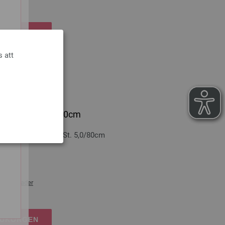
RUKORGEN
s att
lticolor St. 5,0/80cm
n-trä: Multicolor St. 5,0/80cm
cm
nskostnader
RUKORGEN