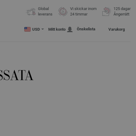
Global
Vi skickar inom
125 dagar
leverans
24 timmar
Ångerrätt
Önskelista
USD
Mitt konto
Varukorg
SSATA