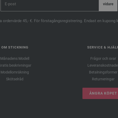
ta ordervärde 45,- €. För förstagångsregistrering. Endast en kupong 
OM STICKNING
SERVICE & HJÄL
Månadens Modell
Frågor och svar
ratis beskrivningar
Leveranskostnade
Modellomräkning
Betalningsformer
Skötselråd
Returneringar
ÅNGRA KÖPET