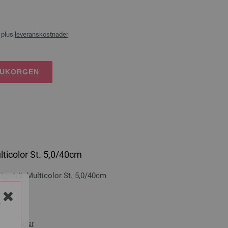
 plus
leveranskostnader
RUKORGEN
lticolor St. 5,0/40cm
n-trä: Multicolor St. 5,0/40cm
cm
Y
nskostnader