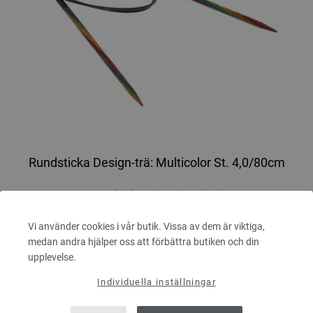
Rundsticka Design-trä: Multicolor St. 4,0/80cm
LANA GROSSA Rundsticka Design-trä: Multicolor St. 4,0/80cm
tjocklek 4,0 mm; längd ca. 80 cm
Vi använder cookies i vår butik. Vissa av dem är viktiga,
medan andra hjälper oss att förbättra butiken och din
7,14 €
upplevelse.
8,34 $
Exkl. Moms, plus
leveranskostnader
Individuella inställningar
ANTAL