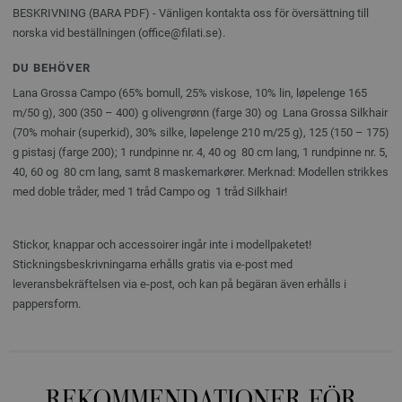
BESKRIVNING (BARA PDF) - Vänligen kontakta oss för översättning till
norska vid beställningen (office@filati.se).
DU BEHÖVER
Lana Grossa Campo (65% bomull, 25% viskose, 10% lin, løpelenge 165
m/50 g), 300 (350 – 400) g olivengrønn (farge 30) og Lana Grossa Silkhair
(70% mohair (superkid), 30% silke, løpelenge 210 m/25 g), 125 (150 – 175)
g pistasj (farge 200); 1 rundpinne nr. 4, 40 og 80 cm lang, 1 rundpinne nr. 5,
40, 60 og 80 cm lang, samt 8 maskemarkører. Merknad: Modellen strikkes
med doble tråder, med 1 tråd Campo og 1 tråd Silkhair!
Stickor, knappar och accessoirer ingår inte i modellpaketet!
Stickningsbeskrivningarna erhålls gratis via e-post med
leveransbekräftelsen via e-post, och kan på begäran även erhålls i
pappersform.