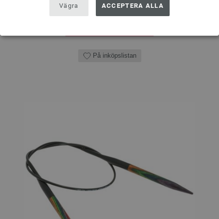
Vägra
ACCEPTERA ALLA
I VARUKORGEN
På inköpslistan