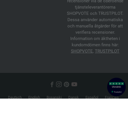
recensioner via de oberoende
tjänsteleverantörerna
SHOPVOTE och TRUSTPILOT.
Dessa använder automatiska
och manuella åtgärder för att
verifiera recensioner.
Information om äktheten i
kundomdömen finns här:
SHOPVOTE
,
TRUSTPILOT
Deutsch
English
Bosanski
Dansk
Español
Français
Hrvatski
Italiano
Nederlands
Norsk
Русский
Srpski
Suomi
Svenska
© 2026 FILATI eCommerce GmbH