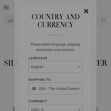
COUNTRY AND
CURRENCY
USD
Mitt konto
Please select language, shipping
LANA GROSSA
destination and currency.
PULLOVER CAMPO &
LANGUAGE
SILKHAIR - STICKMÖNSTER
(NO)
SHIPPING TO
USA - The United States
Classici No. 28 | Modell 31
of America
CURRENCY