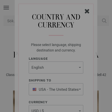
COUNTRY AND
CURRENCY
USD
Mitt konto
Please select language, shipping
LANA GROSSA
destination and currency.
POLOSHIRT SETAPURA
LANGUAGE
Classici No. 30 - Magasin (DE) + Strikkeopskrifter (DK) | Modell 42
SHIPPING TO
USA - The United States
of America
CURRENCY