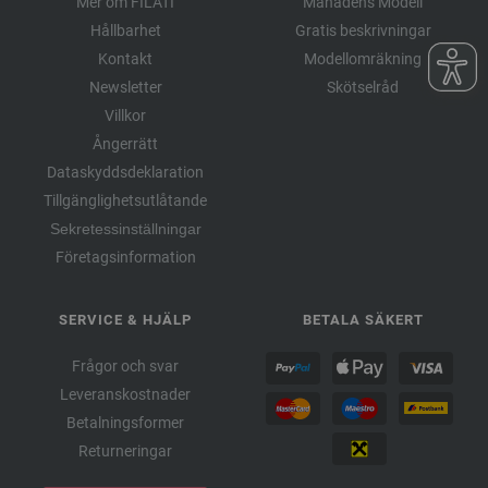
Mer om FILATI
Månadens Modell
Hållbarhet
Gratis beskrivningar
Kontakt
Modellomräkning
Newsletter
Skötselråd
Villkor
Ångerrätt
Dataskyddsdeklaration
Tillgänglighetsutlåtande
Sekretessinställningar
Företagsinformation
SERVICE & HJÄLP
BETALA SÄKERT
Frågor och svar
Leveranskostnader
Betalningsformer
Returneringar