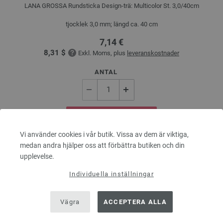
LANA GROSSA Rundsticka Design-trä: Multicolor St. 3,0/40cm
tjocklek 3,0 mm; längd ca. 40 cm
7,14 €
8,31 $
Exkl. Moms, plus
leveranskostnader
ANTAL
I VARUKORGEN
Vi använder cookies i vår butik. Vissa av dem är viktiga,
medan andra hjälper oss att förbättra butiken och din
På inköpslistan
upplevelse.
Individuella inställningar
Vägra
ACCEPTERA ALLA