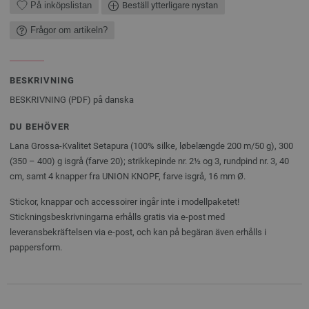
På inköpslistan
Beställ ytterligare nystan
Frågor om artikeln?
BESKRIVNING
BESKRIVNING (PDF) på danska
DU BEHÖVER
Lana Grossa-Kvalitet Setapura (100% silke, løbelængde 200 m/50 g), 300
(350 – 400) g isgrå (farve 20); strikkepinde nr. 2½ og 3, rundpind nr. 3, 40
cm, samt 4 knapper fra UNION KNOPF, farve isgrå, 16 mm Ø.
Stickor, knappar och accessoirer ingår inte i modellpaketet!
Stickningsbeskrivningarna erhålls gratis via e-post med
leveransbekräftelsen via e-post, och kan på begäran även erhålls i
pappersform.