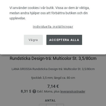
Vi använder cookies i vår butik. Vissa av dem är viktiga,
medan andra hjälper oss att förbättra butiken och din
upplevelse.
Individuella inställningar
Vägra
ACCEPTERA ALLA
Rundsticka Design-trä: Multicolor St. 3,5/80cm
LANA GROSSA Rundsticka Design-trä: Multicolor St. 3,5/80cm
tjocklek 3,5 mm; längd ca. 80 cm
7,14 €
8,31 $
Exkl. Moms, plus
leveranskostnader
ANTAL