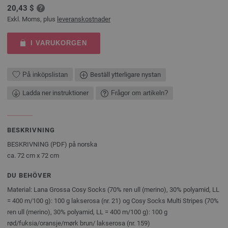
20,43 $
Exkl. Moms, plus
leveranskostnader
I VARUKORGEN
På inköpslistan
Beställ ytterligare nystan
Ladda ner instruktioner
Frågor om artikeln?
BESKRIVNING
BESKRIVNING (PDF) på norska
ca. 72 cm x 72 cm
DU BEHÖVER
Material: Lana Grossa Cosy Socks (70% ren ull (merino), 30% polyamid, LL
= 400 m/100 g): 100 g lakserosa (nr. 21) og Cosy Socks Multi Stripes (70%
ren ull (merino), 30% polyamid, LL = 400 m/100 g): 100 g
rød/fuksia/oransje/mørk brun/ lakserosa (nr. 159)