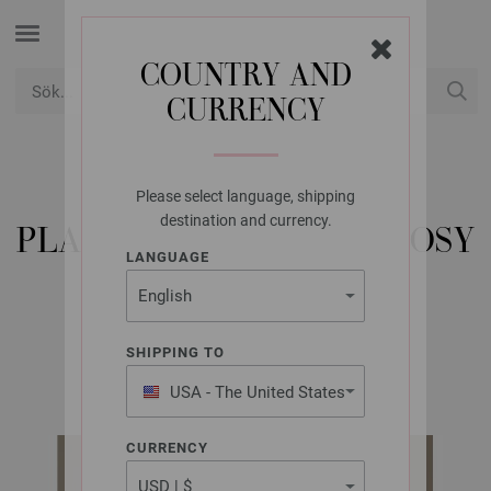
COUNTRY AND
CURRENCY
USD
Mitt konto
Please select language, shipping
LANA GROSSA
destination and currency.
PLAID COSY SOCKS & COSY
LANGUAGE
SOCKS MULTI
SHIPPING TO
Cosy Socks 4 Babies | Modell 11
USA - The United States
of America
CURRENCY