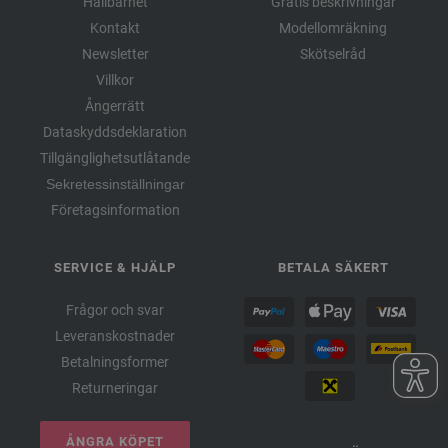
Hållbarhet
Gratis beskrivningar
Kontakt
Modellomräkning
Newsletter
Skötselråd
Villkor
Ångerrätt
Dataskyddsdeklaration
Tillgänglighetsutlåtande
Sekretessinställningar
Företagsinformation
SERVICE & HJÄLP
BETALA SÄKERT
Frågor och svar
Leveranskostnader
Betalningsformer
Returneringar
ÅNGRA KÖPET