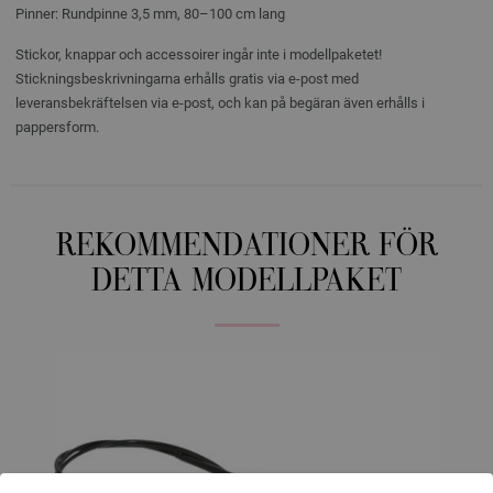
Pinner: Rundpinne 3,5 mm, 80–100 cm lang
Stickor, knappar och accessoirer ingår inte i modellpaketet!
Stickningsbeskrivningarna erhålls gratis via e-post med
leveransbekräftelsen via e-post, och kan på begäran även erhålls i
pappersform.
REKOMMENDATIONER FÖR
DETTA MODELLPAKET