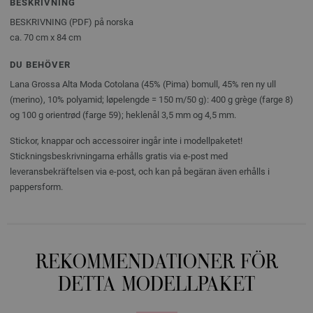
BESKRIVNING
BESKRIVNING (PDF) på norska
ca. 70 cm x 84 cm
DU BEHÖVER
Lana Grossa Alta Moda Cotolana (45% (Pima) bomull, 45% ren ny ull
(merino), 10% polyamid; løpelengde = 150 m/50 g): 400 g grège (farge 8)
og 100 g orientrød (farge 59); heklenål 3,5 mm og 4,5 mm.
Stickor, knappar och accessoirer ingår inte i modellpaketet!
Stickningsbeskrivningarna erhålls gratis via e-post med
leveransbekräftelsen via e-post, och kan på begäran även erhålls i
pappersform.
REKOMMENDATIONER FÖR
DETTA MODELLPAKET