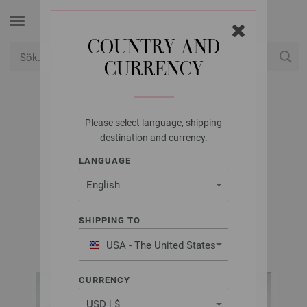
COUNTRY AND
CURRENCY
USD
Mitt konto
Please select language, shipping
LANA GROSSA
destination and currency.
PLAID ALTA MODA
LANGUAGE
COTOLANA
SHIPPING TO
INFANTI EDITION No. 6 | Modell 28
USA - The United States
of America
CURRENCY