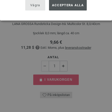
Vägra
ACCEPTERA ALLA
Rundsticka Design-trä: Multicolor St. 8,0/40cm
LANA GROSSA Rundsticka Design-trä: Multicolor St. 8,0/40cm
tjocklek 8,0 mm; längd ca. 40 cm
9,66 €
11,28 $
Exkl. Moms, plus
leveranskostnader
ANTAL
I VARUKORGEN
På inköpslistan