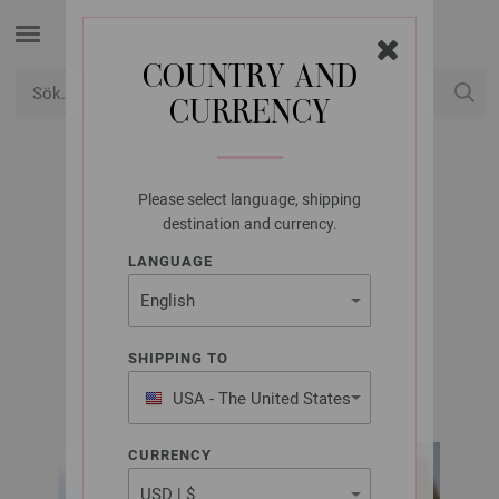
COUNTRY AND
CURRENCY
USD
Mitt konto
Please select language, shipping
LANA GROSSA
destination and currency.
MÖSSA GOMITOLO
LANGUAGE
VERSIONE
SHIPPING TO
GOMITOLO No. 16 | Modell 11
USA - The United States
of America
CURRENCY