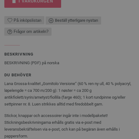
I VARUKORGEN
På inköpslistan
Beställ ytterligare nystan
Frågor om artikeln?
BESKRIVNING
BESKRIVNING (PDF) på norska
DU BEHÖVER
Lana Grossa-kvalitet „Gomitolo Versione“ (60 % ren ny ull, 40 % polyacryl,
løpelengde = ca 700 m/200 g): 1 nøster = ca 200 g
antikfiolett/syrin/ametyst/fiollila (farge 460); 1 kort rundpinne og/eller
settpinner nr. 8. Luen strikkes alltid med firedobbelt garn.
Stickor, knappar och accessoirer ingår inte i modellpaketet!
Stickningsbeskrivningarna erhålls gratis via e-post med
leveransbekräftelsen via e-post, och kan på begäran även erhålls i
pappersform.