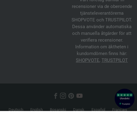
recensioner via de oberoende
tjänsteleverantörerna
SHOPVOTE och TRUSTPILOT.
Dessa använder automatiska
och manuella åtgärder för att
verifiera recensioner.
Information om äktheten i
kundomdömen finns här:
SHOPVOTE
,
TRUSTPILOT
Deutsch
English
Bosanski
Dansk
Español
Français
Hrvatski
Italiano
Nederlands
Norsk
Русский
Srpski
Suomi
Svenska