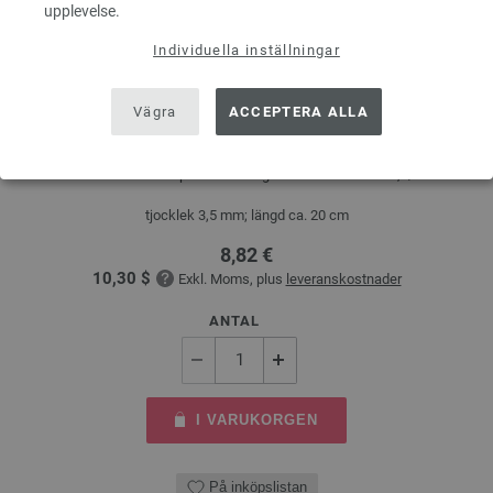
upplevelse.
Individuella inställningar
Vägra
ACCEPTERA ALLA
Strumpstickor Design-trä: Multicolor St. 3,5/20cm
LANA GROSSA Strumpstickor Design-trä: Multicolor St. 3,5/20cm
tjocklek 3,5 mm; längd ca. 20 cm
8,82 €
10,30 $
Exkl. Moms, plus
leveranskostnader
ANTAL
I VARUKORGEN
På inköpslistan