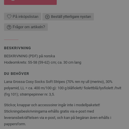
På inköpslistan
Beställ ytterligare nystan
Frågor om artikeln?
BESKRIVNING
BESKRIVNING (PDF) på norska
Hodeomkrets: 55-58 (59-62) cm; ca. 30 cm lang
DU BEHÖVER
Lana Grossa Cosy Socks Soft Stripes (70% ren ny ull (merino), 30%
polyamid, LL = ca. 400 m/100 g): 100 g blåfiolett/ fiolettblå/lysfiolett /hvit
(frg 101); strømpepinner nr. 3,5.
Stickor, knappar och accessoirer ingår inte i modellpaketet!
Stickningsbeskrivningarna erhålls gratis via e-post med
leveransbekräftelsen via e-post, och kan på begäran även erhålls i
pappersform.