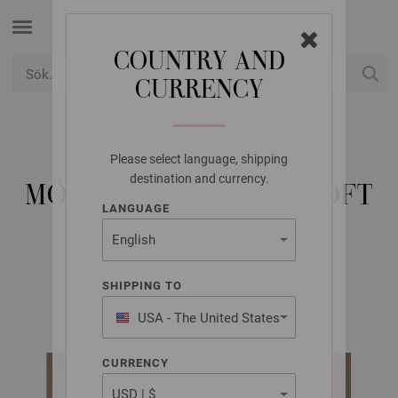
COUNTRY AND
CURRENCY
USD
Mitt konto
Please select language, shipping
LANA GROSSA
destination and currency.
MÖSSA COSY SOCKS SOFT
LANGUAGE
STRIPES
SHIPPING TO
Cosy Socks & More Booklet | Modell 7
USA - The United States
of America
CURRENCY