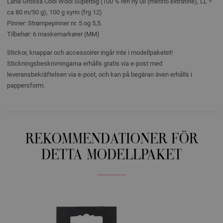
Lana Grossa Cool Wool Superbig (100 % ren ny ull (merino extrafine), LL =
ca 80 m/50 g), 100 g syrin (frg 12)
Pinner: Strømpepinner nr. 5 og 5,5.
Tilbehør: 6 maskemarkører (MM)
Stickor, knappar och accessoirer ingår inte i modellpaketet!
Stickningsbeskrivningarna erhålls gratis via e-post med
leveransbekräftelsen via e-post, och kan på begäran även erhålls i
pappersform.
REKOMMENDATIONER FÖR
DETTA MODELLPAKET