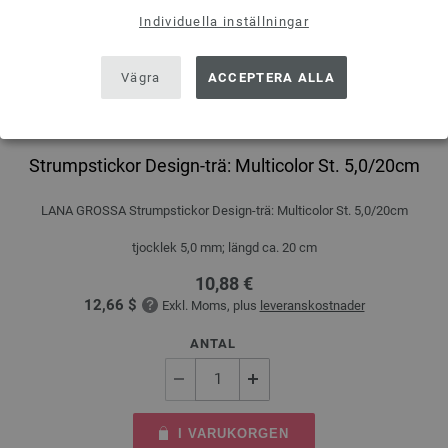
Individuella inställningar
Vägra
ACCEPTERA ALLA
Strumpstickor Design-trä: Multicolor St. 5,0/20cm
LANA GROSSA Strumpstickor Design-trä: Multicolor St. 5,0/20cm
tjocklek 5,0 mm; längd ca. 20 cm
10,88 €
12,66 $
Exkl. Moms, plus
leveranskostnader
ANTAL
I VARUKORGEN