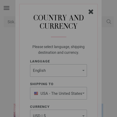
COUNTRY AND
CURRENCY
USD
Mitt konto
Please select language, shipping
LANA GROSSA
destination and currency.
MÖSSA COOL WOOL
LANGUAGE
SUPERBIG
SHIPPING TO
Merino Edition No. 4 | Modell 6
USA - The United States
of America
CURRENCY