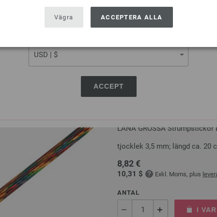
ANTAL
USA - The United States of America
Vägra
ACCEPTERA ALLA
I VA
CURRENCY
På inköpslistan
ACCEPT
Strumpstickor Design-trä:
LANA GROSSA Strumpstickor De
tjocklek 3,5 mm; längd ca. 20 
8,82 €
10,31 $
Exkl. Moms, plus
leve
ANTAL
I VA