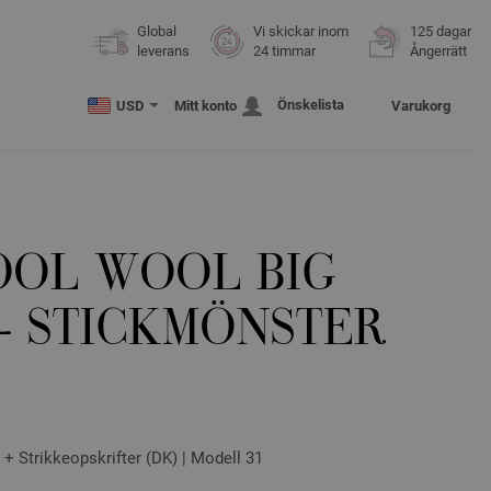
Global
Vi skickar inom
125 dagar
leverans
24 timmar
Ångerrätt
Önskelista
USD
Mitt konto
Varukorg
OOL WOOL BIG
- STICKMÖNSTER
+ Strikkeopskrifter (DK) | Modell 31