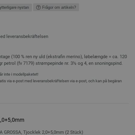
ytterligare nystan
Frågor om artikeln?
med leveransbekräftelsen
age (100 % ren ny uld (ekstrafin merino), løbelængde = ca. 120
 gr petrol (fv 7179) strømpepinde nr. 3½ og 4, en snoningspind.
r inte i modellpaketet!
atis via e-post med leveransbekräftelsen via e-post, och kan på begäran
 2,0+5,0mm
NA GROSSA, Tjocklek 2,0+5,0mm (2 Stück)