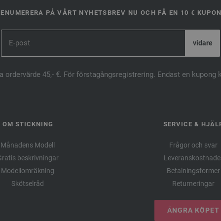
ENUMERERA PÅ VÅRT NYHETSBREV NU OCH FÅ EN 10 € KUPO
ta ordervärde 45,- €. För förstagångsregistrering. Endast en kupong 
OM STICKNING
SERVICE & HJÄL
Månadens Modell
Frågor och svar
ratis beskrivningar
Leveranskostnade
Modellomräkning
Betalningsformer
Skötselråd
Returneringar
ÅNGRA KÖPET