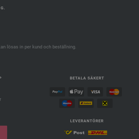
NG.
kan lösas in per kund och beställning.
P
BETALA SÄKERT
r
LEVERANTÖRER