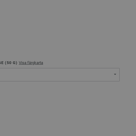
E (
50
G)
Visa färgkarta