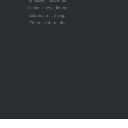
Dataskyddsdeklaration
Tillgänglighetsutlåtande
Sekretessinställningar
Företagsinformation