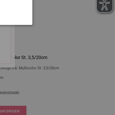
RUKORGEN
 Multicolor St. 3,5/20cm
sign-trä: Multicolor St. 3,5/20cm
cm
ranskostnader
RUKORGEN