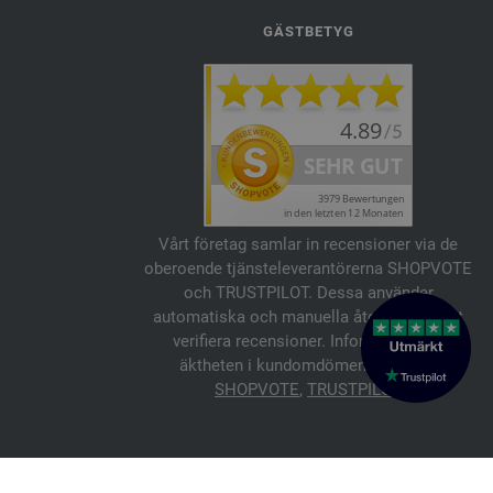
GÄSTBETYG
Vårt företag samlar in recensioner via de
oberoende tjänsteleverantörerna SHOPVOTE
och TRUSTPILOT. Dessa använder
automatiska och manuella åtgärder för att
verifiera recensioner. Information om
äktheten i kundomdömen finns här:
SHOPVOTE
,
TRUSTPILOT