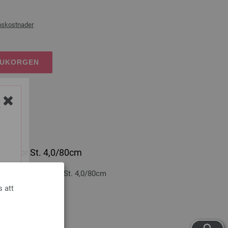
nskostnader
RUKORGEN
Y
lticolor St. 4,0/80cm
n-trä: Multicolor St. 4,0/80cm
s att
cm
nskostnader