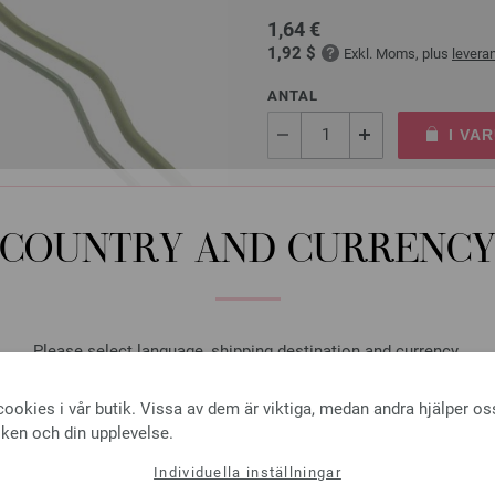
1,64 €
1,92 $
Exkl. Moms, plus
levera
ANTAL
I VA
På inköpslistan
COUNTRY AND CURRENC
Rundsticka Design-trä: Mu
Please select language, shipping destination and currency.
LANA GROSSA Rundsticka Desig
LANGUAGE
ookies i vår butik. Vissa av dem är viktiga, medan andra hjälper os
tjocklek 4,0 mm; längd ca. 80 
iken och din upplevelse.
7,14 €
Individuella inställningar
8,34 $
Exkl. Moms, plus
levera
SHIPPING TO