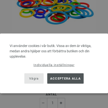
Vi använder cookies i vår butik. Vissa av dem är viktiga,
Maskmarkörer (stängda)
medan andra hjälper oss att förbättra butiken och din
upplevelse.
Maskmarkörer (förslutna) - 50 st.
Individuella inställningar
Storlek (innerdiameter): små markörer ca 5 mm, mellan ca 10 mm
Vägra
ACCEPTERA ALLA
2,48 €
2,89 $
Exkl. Moms, plus
leveranskostnader
ANTAL