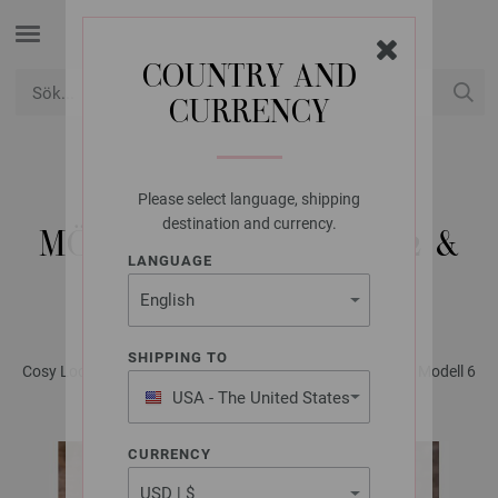
COUNTRY AND
CURRENCY
USD
Mitt konto
Please select language, shipping
FILATI STUDIO
destination and currency.
MÖSSA BRIGITTE NO. 2 &
LANGUAGE
BRILLINO
SHIPPING TO
Cosy Looks No. 2 - Magasin (DE) + Strikkeopskrifter (SE) | Modell 6
USA - The United States
of America
CURRENCY