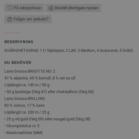
På inköpslistan
Beställ ytterligare nystan
Frågor om artikeln?
BESKRIVNING
SVÅRIGHETSGRAD 1 (1 Nybörjare, 2 Lätt, 3 Medium, 4 Avancerat, 5 Svårt)
DU BEHÖVER
Lana Grossa BRIGITTE NO. 2
47 % alpacka, 45 % bomull, 8 % ren ny ull
Löplängd ca. 140 m / 50 g
• 50 g ljusbeige (färg 47) eller chokladbrun (färg 68)
Lana Grossa BRILLINO
83 % viskos, 17 % lurex
Löplängd ca. 200 m / 25 g
• 25 g vit/guld (färg 09) eller nougat/guld (färg 38)
• Strumpstickor nr. 5
• Maskmarkörer (MM)