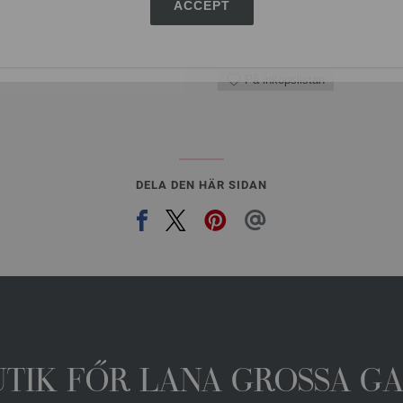
ACCEPT
I VA
På inköpslistan
DELA DEN HÄR SIDAN
UTIK FŐR LANA GROSSA G