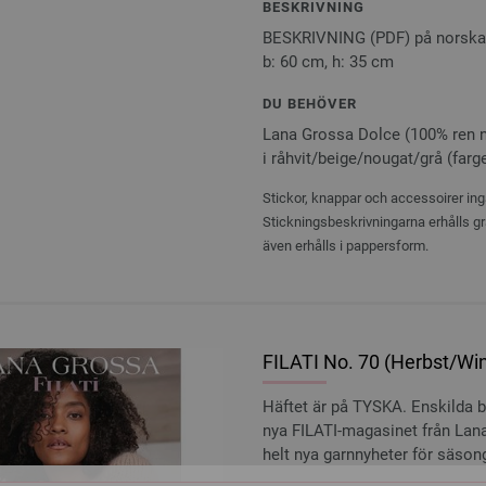
BESKRIVNING
BESKRIVNING (PDF) på norsk
b: 60 cm, h: 35 cm
DU BEHÖVER
Lana Grossa Dolce (100% ren ny
i råhvit/beige/nougat/grå (farg
Stickor, knappar och accessoirer ingå
Stickningsbeskrivningarna erhålls gr
även erhålls i pappersform.
FILATI No. 70 (Herbst/Win
Häftet är på TYSKA. Enskilda 
nya FILATI-magasinet från Lana
helt nya garnnyheter för säson