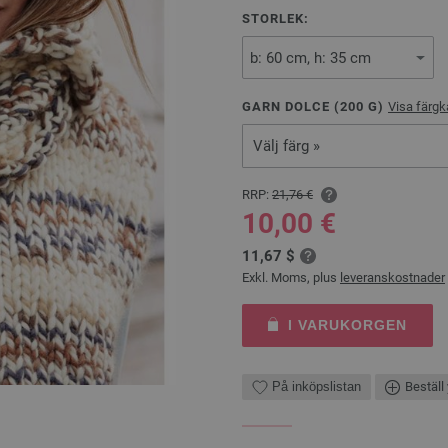
STORLEK:
GARN DOLCE (
200
G)
Visa färgk
Välj färg »
RRP:
21,76 €
10,00 €
11,67 $
Exkl. Moms, plus
leveranskostnader
I VARUKORGEN
På inköpslistan
Beställ 