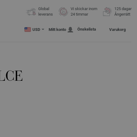
Global
Vi skickar inom
125 dagar
leverans
24 timmar
Ångerrätt
Önskelista
USD
Mitt konto
Varukorg
LCE