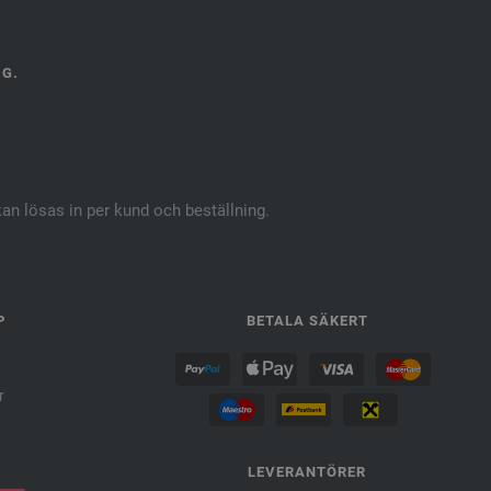
NG.
kan lösas in per kund och beställning.
P
BETALA SÄKERT
r
LEVERANTÖRER