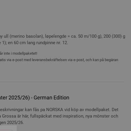
a
 ull (merino basolan), løpelengde = ca. 50 m/100 g), 200 (300) g
e 1); en 60 cm lang rundpinne nr. 12.
r inte i modellpaketet!
atis via e-post med leveransbekräftelsen via e-post, och kan på begäran
ter 2025/26) - German Edition
beskrivningar kan fås pa NORSKA vid köp av modellpaket. Det
 Grossa är här, fullspäckat med inspiration, nya mönster och
gen 2025/26.