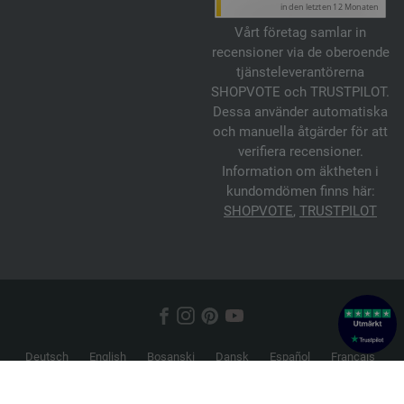
Vårt företag samlar in
recensioner via de oberoende
tjänsteleverantörerna
SHOPVOTE och TRUSTPILOT.
Dessa använder automatiska
och manuella åtgärder för att
verifiera recensioner.
Information om äktheten i
kundomdömen finns här:
SHOPVOTE
,
TRUSTPILOT
Deutsch
English
Bosanski
Dansk
Español
Français
Hrvatski
Italiano
Nederlands
Norsk
Русский
Srpski
Suomi
Svenska