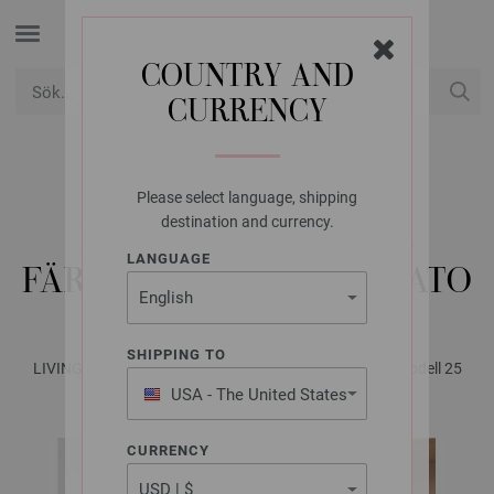
COUNTRY AND
CURRENCY
USD
Mitt konto
Please select language, shipping
FILATI STUDIO
destination and currency.
KUDDÖVERDRAG 5-
LANGUAGE
FÄRGAT MERINO CARDATO
SHIPPING TO
LIVING No. 1 - Magasin (DE) + Strikkeopskrifter (SE) | Modell 25
USA - The United States
of America
CURRENCY