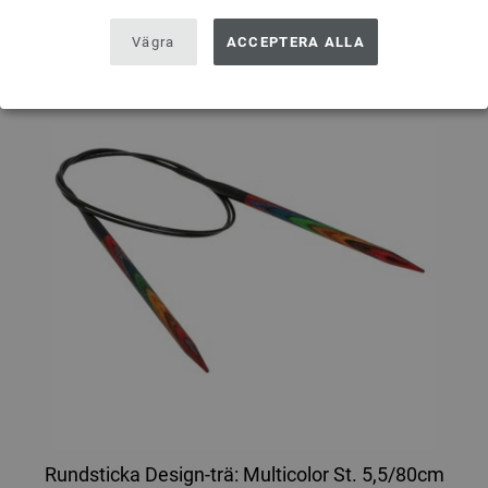
Vägra
ACCEPTERA ALLA
Rundsticka Design-trä: Multicolor St. 5,5/80cm