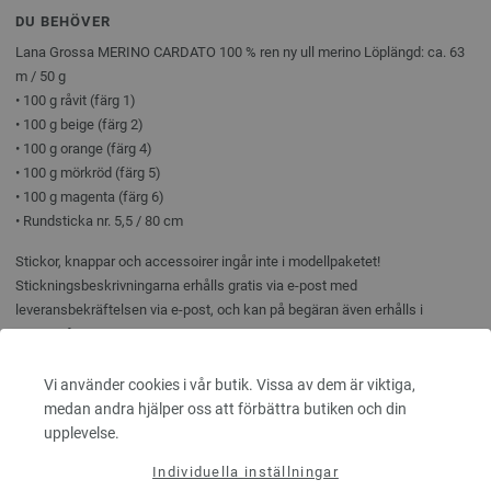
DU BEHÖVER
Lana Grossa MERINO CARDATO 100 % ren ny ull merino Löplängd: ca. 63
m / 50 g
• 100 g råvit (färg 1)
• 100 g beige (färg 2)
• 100 g orange (färg 4)
• 100 g mörkröd (färg 5)
• 100 g magenta (färg 6)
• Rundsticka nr. 5,5 / 80 cm
Stickor, knappar och accessoirer ingår inte i modellpaketet!
Stickningsbeskrivningarna erhålls gratis via e-post med
leveransbekräftelsen via e-post, och kan på begäran även erhålls i
pappersform.
Vi använder cookies i vår butik. Vissa av dem är viktiga,
medan andra hjälper oss att förbättra butiken och din
upplevelse.
REKOMMENDATIONER FÖR
Individuella inställningar
DETTA MODELLPAKET