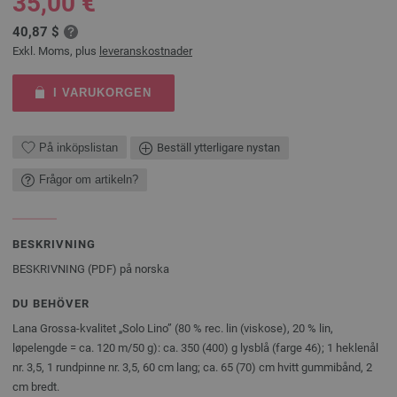
35,00 €
40,87 $
Exkl. Moms, plus
leveranskostnader
I VARUKORGEN
På inköpslistan
Beställ ytterligare nystan
Frågor om artikeln?
BESKRIVNING
BESKRIVNING (PDF) på norska
DU BEHÖVER
Lana Grossa-kvalitet „Solo Lino” (80 % rec. lin (viskose), 20 % lin,
løpelengde = ca. 120 m/50 g): ca. 350 (400) g lysblå (farge 46); 1 heklenål
nr. 3,5, 1 rundpinne nr. 3,5, 60 cm lang; ca. 65 (70) cm hvitt gummibånd, 2
cm bredt.