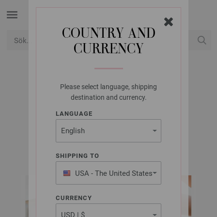
COUNTRY AND
CURRENCY
USD
Mitt konto
Please select language, shipping
LANA GROSSA
destination and currency.
KJOL SOLO LINO
LANGUAGE
FILATI Häkeln No. 9 | Modell 25
SHIPPING TO
USA - The United States
of America
CURRENCY