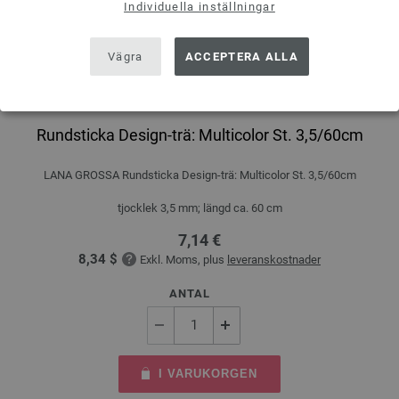
Individuella inställningar
Vägra
ACCEPTERA ALLA
Rundsticka Design-trä: Multicolor St. 3,5/60cm
LANA GROSSA Rundsticka Design-trä: Multicolor St. 3,5/60cm
tjocklek 3,5 mm; längd ca. 60 cm
7,14 €
8,34 $
Exkl. Moms, plus
leveranskostnader
ANTAL
I VARUKORGEN