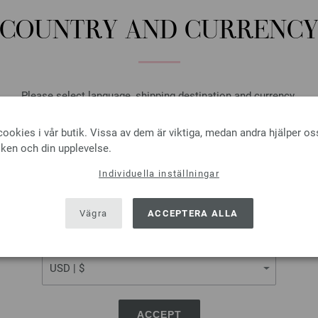
COUNTRY AND CURRENC
Virknål Aluminium (med mj
Virknål Aluminium med plastg
Please select language, shipping destination and currency.
2,73 €
LANGUAGE
3,18 $
Exkl. Moms, plus
levera
ookies i vår butik. Vissa av dem är viktiga, medan andra hjälper os
iken och din upplevelse.
ANTAL
Individuella inställningar
I VA
SHIPPING TO
USA - The United States of America
Vägra
ACCEPTERA ALLA
På inköpslistan
CURRENCY
Virknål Aluminium (med mj
ACCEPT