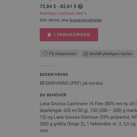
72,84 $ - 82,61 $
Reafärger markeras med %
Exkl. Moms, plus
leveranskostnader
I VARUKORGEN
På inköpslistan
Beställ ytterligare nystan
BESKRIVNING
BESKRIVNING (PDF) på norska
DU BEHÖVER
Lana Grossa Cashmere 16 Fine (80% ren ny ull (
løpelengde 320 m/50 g), 150 (200 – 200) g mørkg
15) og Lana Grossa Glamour (55% polyamid, 45%
200) g grålila (farge 2); 1 heklenåler nr. 3, 3,5 o
mm.