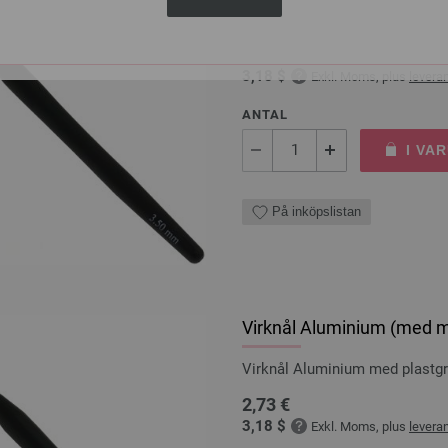
Virknål Aluminium med plast
2,73 €
3,18 $
Exkl. Moms, plus
levera
ANTAL
I VA
På inköpslistan
Virknål Aluminium (med mj
Virknål Aluminium med plast
2,73 €
3,18 $
Exkl. Moms, plus
levera