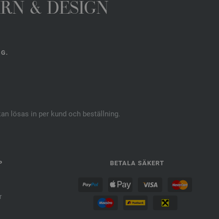
ARN & DESIGN
NG.
kan lösas in per kund och beställning.
P
BETALA SÄKERT
r