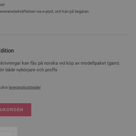
et!
 leveransbekräftelsen via e-post, och kan på begäran
dition
skrivningar kan fås på norska vid köp av modellpaket (garn).
för både nybörjare och proffs
 plus
leveranskostnader
RUKORGEN