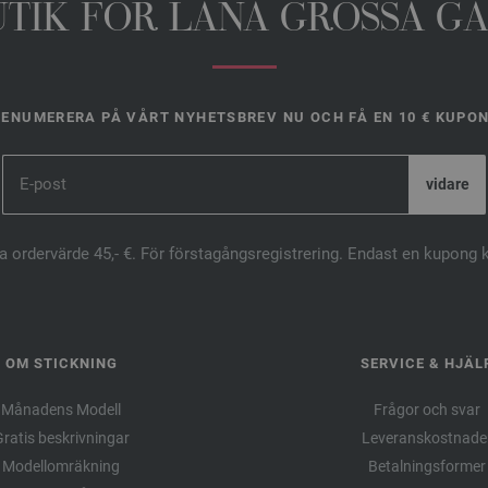
UTIK FŐR LANA GROSSA G
ENUMERERA PÅ VÅRT NYHETSBREV NU OCH FÅ EN 10 € KUPO
ta ordervärde 45,- €. För förstagångsregistrering. Endast en kupong 
OM STICKNING
SERVICE & HJÄL
Månadens Modell
Frågor och svar
ratis beskrivningar
Leveranskostnade
Modellomräkning
Betalningsformer