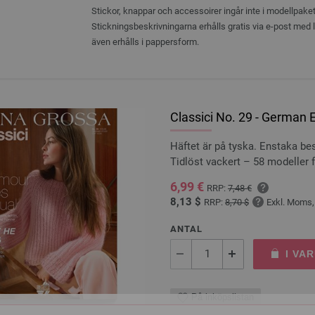
Stickor, knappar och accessoirer ingår inte i modellpaket
Stickningsbeskrivningarna erhålls gratis via e-post med
även erhålls i pappersform.
Classici No. 29 - German E
Häftet är på tyska. Enstaka be
Tidlöst vackert – 58 modeller 
6,99 €
RRP:
7,48 €
8,13 $
RRP:
8,70 $
Exkl. Moms,
ANTAL
I VA
På inköpslistan