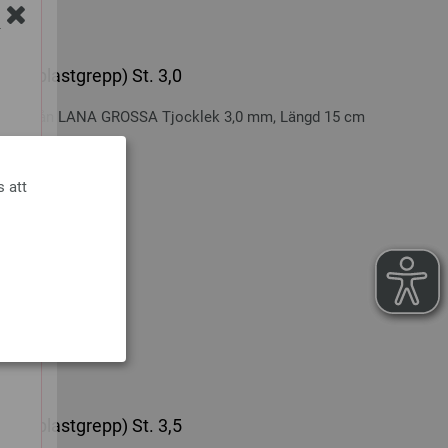
Y
ukt plastgrepp) St. 3,0
repp från LANA GROSSA Tjocklek 3,0 mm, Längd 15 cm
nskostnader
s att
RUKORGEN
ukt plastgrepp) St. 3,5