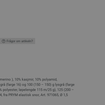
Frågor om artikeln?
merino ), 10% kasjmir, 10% polyamid,
rå (farge 16) og 100 (150 – 150) g lysgrå (farge
 polyester, løpelengde 115 m/25 g), 125 (200 –
g 4, fra PRYM elastisk snor, Art. 971065, Ø 1,5