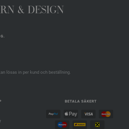
ARN & DESIGN
NG.
kan lösas in per kund och beställning.
P
BETALA SÄKERT
r