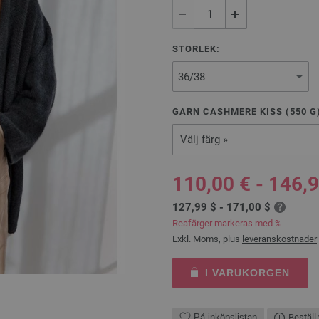
STORLEK:
GARN CASHMERE KISS (
550
G
Välj färg »
110,00 € - 146,
127,99 $ - 171,00 $
Reafärger markeras med %
Exkl. Moms, plus
leveranskostnader
I VARUKORGEN
På inköpslistan
Beställ 