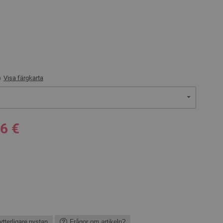
)
Visa färgkarta
96 €
ytterligare nystan
Frågor om artikeln?