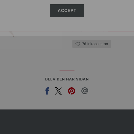
9,29 $
Exkl. Moms, plus
levera
ACCEPT
ANTAL
I VA
På inköpslistan
DELA DEN HÄR SIDAN