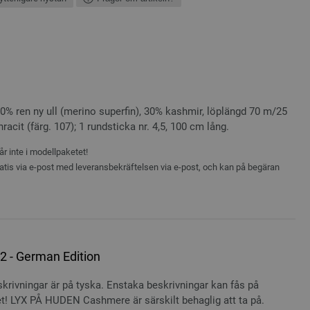
% ren ny ull (merino superfin), 30% kashmir, löplängd 70 m/25
racit (färg. 107); 1 rundsticka nr. 4,5, 100 cm lång.
r inte i modellpaketet!
atis via e-post med leveransbekräftelsen via e-post, och kan på begäran
 - German Edition
rivningar är på tyska. Enstaka beskrivningar kan fås på
t! LYX PÅ HUDEN Cashmere är särskilt behaglig att ta på.