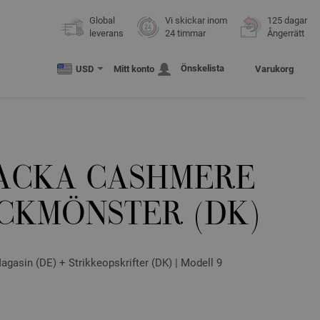
Global
Vi skickar inom
125 dagar
leverans
24 timmar
Ångerrätt
Önskelista
USD
Mitt konto
Varukorg
ACKA CASHMERE
TICKMÖNSTER (DK)
sin (DE) + Strikkeopskrifter (DK) | Modell 9