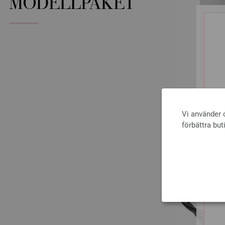
MODELLPAKET
Vi använder c
förbättra but