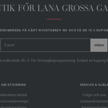
UTIK FŐR LANA GROSSA G
ENUMERERA PÅ VÅRT NYHETSBREV NU OCH FÅ EN 10 € KUPO
ta ordervärde 45,- €. För förstagångsregistrering. Endast en kupong 
OM STICKNING
SERVICE & HJÄL
Månadens Modell
Frågor och svar
ratis beskrivningar
Leveranskostnade
Modellomräkning
Betalningsformer