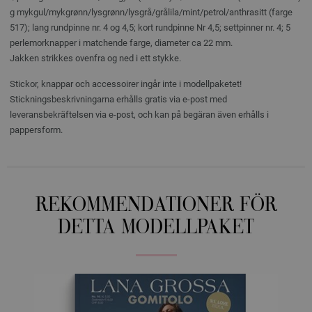
g mykgul/mykgrønn/lysgrønn/lysgrå/grålila/mint/petrol/anthrasitt (farge
517); lang rundpinne nr. 4 og 4,5; kort rundpinne Nr 4,5; settpinner nr. 4; 5
perlemorknapper i matchende farge, diameter ca 22 mm.
Jakken strikkes ovenfra og ned i ett stykke.
Stickor, knappar och accessoirer ingår inte i modellpaketet!
Stickningsbeskrivningarna erhålls gratis via e-post med
leveransbekräftelsen via e-post, och kan på begäran även erhålls i
pappersform.
REKOMMENDATIONER FÖR
DETTA MODELLPAKET