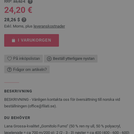
RRP:
33,52 €
24,20 €
28,26 $
Exkl. Moms, plus
leveranskostnader
I VARUKORGEN
På inköpslistan
Beställ ytterligare nystan
Frågor om artikeln?
BESKRIVNING
BESKRIVNING - Vänligen kontakta oss för översättning till norska vid
beställningen (office@filati.se).
DU BEHÖVER
Lana Grossa-kvalitet „Gomitolo Fumo“ (50 % ren ny ull, 50 % polyacryl,
løpelengde = ca 700 m/200 g): 2 (2 - 3 - 3) nøster = ca 400 (400 - 600 - 600)