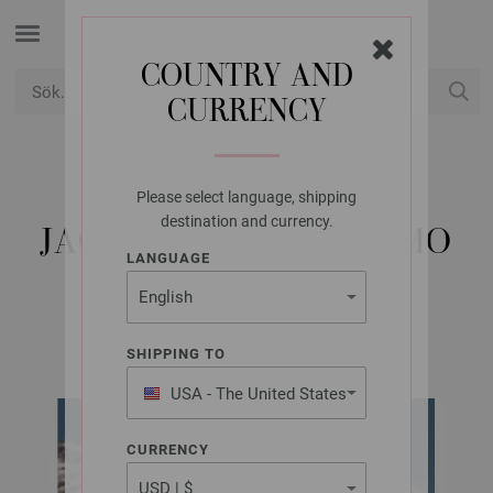
COUNTRY AND
CURRENCY
USD
Mitt konto
Please select language, shipping
LANA GROSSA
destination and currency.
JACKE GOMITOLO FUMO
LANGUAGE
GOMITOLO No. 16 | Modell 14
SHIPPING TO
USA - The United States
of America
CURRENCY