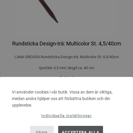
Rundsticka Design-trä: Multicolor St. 4,5/40cm
LANA GROSSA Rundsticka Design-trä: Multicolor St. 4,5/40cm
tjocklek 4,5 mm; längd ca. 40 cm
7,98 €
9,32 $
Exkl. Moms, plus
leveranskostnader
Vi använder cookies i vår butik. Vissa av dem är viktiga,
ANTAL
medan andra hjälper oss att förbättra butiken och din
upplevelse.
Individuella inställningar
I VARUKORGEN
Vägra
ACCEPTERA ALLA