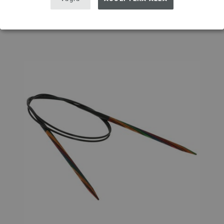
På inköpslistan