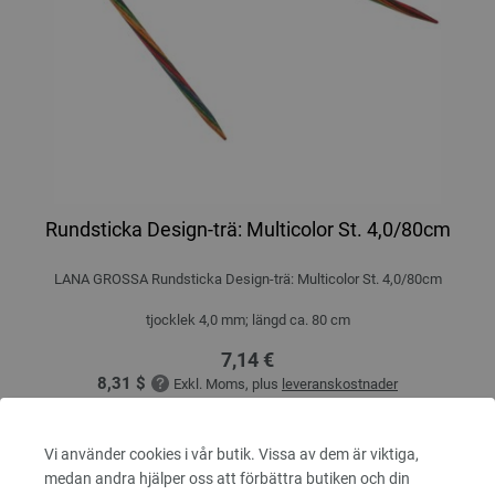
Rundsticka Design-trä: Multicolor St. 4,0/80cm
LANA GROSSA Rundsticka Design-trä: Multicolor St. 4,0/80cm
tjocklek 4,0 mm; längd ca. 80 cm
7,14 €
8,31 $
Exkl. Moms, plus
leveranskostnader
ANTAL
Vi använder cookies i vår butik. Vissa av dem är viktiga,
medan andra hjälper oss att förbättra butiken och din