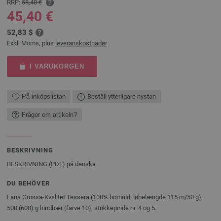
RRP:
58,40 €
45,40 €
52,83 $
Exkl. Moms, plus
leveranskostnader
I VARUKORGEN
På inköpslistan
Beställ ytterligare nystan
Frågor om artikeln?
BESKRIVNING
BESKRIVNING (PDF) på danska
DU BEHÖVER
Lana Grossa-Kvalitet Tessera (100% bomuld, løbelængde 115 m/50 g),
500 (600) g hindbær (farve 10); strikkepinde nr. 4 og 5.