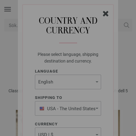
COUNTRY AND
CURRENCY
USD
Mitt konto
Please select language, shipping
LANA GROSSA
destination and currency.
JACKA TESSERA
LANGUAGE
Classici No. 30 - Magasin (DE) + Strikkeopskrifter (DK) | Modell 5
SHIPPING TO
USA - The United States
of America
CURRENCY