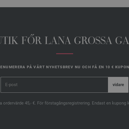
UTIK FŐR LANA GROSSA G
ENUMERERA PÅ VÅRT NYHETSBREV NU OCH FÅ EN 10 € KUPO
ta ordervärde 45,- €. För förstagångsregistrering. Endast en kupong 