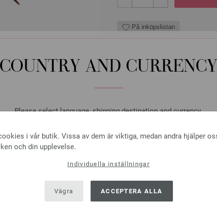
På inköpslistan
COUNTRY AND CURRENC
Rundsticka Design-trä: Mu
LANA GROSSA Rundsticka Desig
Please select language, shipping destination and currency.
tjocklek 3,0 mm; längd ca. 80 
LANGUAGE
7,14 €
ookies i vår butik. Vissa av dem är viktiga, medan andra hjälper os
8,33 $
Exkl. Moms, plus
levera
iken och din upplevelse.
ANTAL
Individuella inställningar
SHIPPING TO
I VA
USA - The United States of America
Vägra
ACCEPTERA ALLA
På inköpslistan
CURRENCY