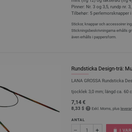
mint (frg 12) og lakserød (frg 4
Pinner: Nr. 3 og 3,5, rundp nr. 
Tilbehør: 5 perlemorsknapper i
Stickor, knappar och accessoirer ingå
Stickningsbeskrivningarna erhålls gr
även erhålls i pappersform.
Rundsticka Design-trä: Mu
LANA GROSSA Rundsticka Desig
tjocklek 3,0 mm; längd ca. 60 
7,14 €
8,33 $
Exkl. Moms, plus
levera
ANTAL
I VA