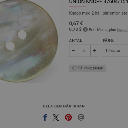
UNION KNOPF 37604/1
Knapp med 2 hål, pärlemor, st
0,67 €
0,78 $
Exkl. Moms, plus
levera
ANTAL
FÄRG:
På inköpslistan
DELA DEN HÄR SIDAN