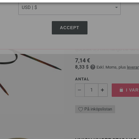
Rundsticka Design-trä: Mu
ACCEPT
LANA GROSSA Rundsticka Desig
tjocklek 3,5 mm; längd ca. 80 
7,14 €
8,33 $
Exkl. Moms, plus
levera
ANTAL
I VA
På inköpslistan