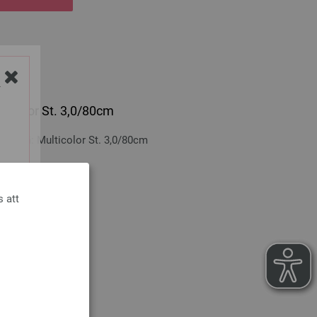
Y
lticolor St. 3,0/80cm
n-trä: Multicolor St. 3,0/80cm
cm
s att
nskostnader
RUKORGEN