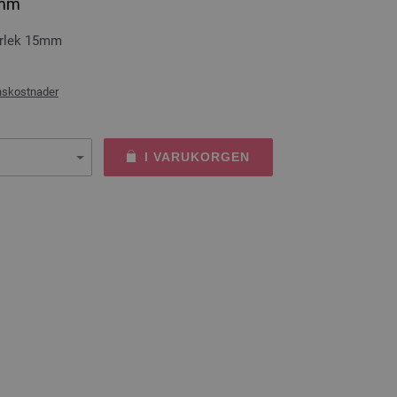
5mm
orlek 15mm
nskostnader
I VARUKORGEN