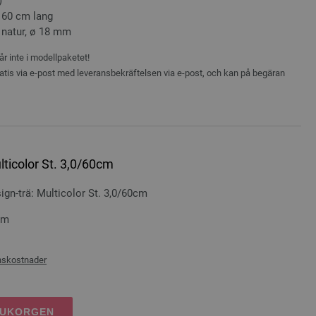
)
3, 60 cm lang
 natur, ø 18 mm
r inte i modellpaketet!
atis via e-post med leveransbekräftelsen via e-post, och kan på begäran
lticolor St. 3,0/60cm
n-trä: Multicolor St. 3,0/60cm
cm
nskostnader
RUKORGEN