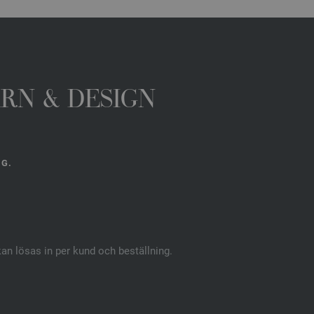
ARN & DESIGN
NG.
kan lösas in per kund och beställning.