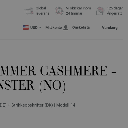
Global
Vi skickar inom
125 dagar
leverans
24 timmar
Ångerrätt
Önskelista
USD
Mitt konto
Varukorg
UMMER CASHMERE -
NSTER (NO)
DE) + Strikkeopskrifter (DK) | Modell 14