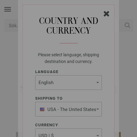
COUNTRY AND
CURRENCY
USD
Mitt konto
Please select language, shipping
LANA GROSSA
destination and currency.
JACKA LANDLUST
LANGUAGE
BAUMWOLLE -
STICKMÖNSTER (NO)
SHIPPING TO
USA - The United States
Classici No. 28 | Modell 33
of America
CURRENCY