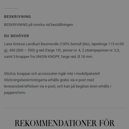
BESKRIVNING
BESKRIVNING på norska vid beställningen.
DU BEHÖVER
Lana Grossa Landlust Baumwolle (100% bomull (bio), løpelenge 115 m/50
g), 450 (500 – 550) g rød (farge 19); pinner nr. 4, 2 strømpepinner nr. 3,5,
samt 3 knapper fra UNION KNOPF, farge rød, Ø 18 mm.
Stickor, knappar och accessoirer ingår inte i modellpaketet!
Stickningsbeskrivningarna erhålls gratis via e-post med
leveransbekräftelsen via e-post, och kan på begäran även erhålls i
pappersform.
REKOMMENDATIONER FÖR