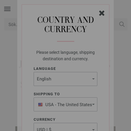
COUNTRY AND
CURRENCY
USD
Mitt konto
Please select language, shipping
LANA GROSSA
destination and currency.
JACKA LALA BERLIN
LANGUAGE
LOVELY COTTON -
STICKMÖNSTER (SE)
SHIPPING TO
USA - The United States
home No. 77 | Modell 14
of America
CURRENCY