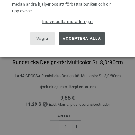
medan andra hjälper oss att förbättra butiken och din
upplevelse.
Individuella inställningar
Vägra
ACCEPTERA ALLA
Rundsticka Design-trä: Multicolor St. 8,0/80cm
LANA GROSSA Rundsticka Design-trä: Multicolor St. 8,0/80cm
tjocklek 8,0 mm; längd ca. 80 cm
9,66 €
11,29 $
Exkl. Moms, plus
leveranskostnader
ANTAL