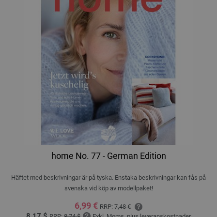
home No. 77 - German Edition
Häftet med beskrivningar är på tyska. Enstaka beskrivningar kan fås på
svenska vid köp av modellpaket!
6,99 €
RRP:
7,48 €
8,17 $
RRP:
8,74 $
Exkl. Moms, plus
leveranskostnader