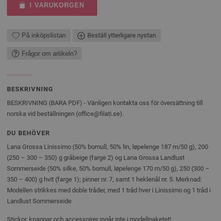
I VARUKORGEN
På inköpslistan
Beställ ytterligare nystan
Frågor om artikeln?
BESKRIVNING
BESKRIVNING (BARA PDF) - Vänligen kontakta oss för översättning till
norska vid beställningen (office@filati.se).
DU BEHÖVER
Lana Grossa Linissimo (50% bomull, 50% lin, løpelenge 187 m/50 g), 200
(250 – 300 – 350) g gråbeige (farge 2) og Lana Grossa Landlust
Sommerseide (50% silke, 50% bomull, løpelenge 170 m/50 g), 250 (300 –
350 – 400) g hvit (farge 1); pinner nr. 7, samt 1 heklenål nr. 5. Merknad:
Modellen strikkes med doble tråder, med 1 tråd hver i Linissimo og 1 tråd i
Landlust Sommerseide
Stickor, knappar och accessoirer ingår inte i modellpaketet!