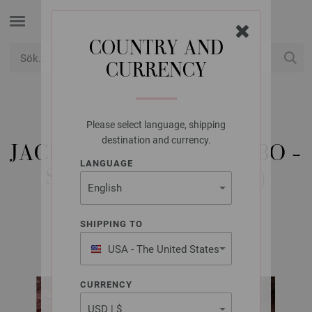
COUNTRY AND
CURRENCY
USD
Mitt konto
Please select language, shipping
LANA GROSSA
destination and currency.
JACKA GOMITOLO MAMBO -
LANGUAGE
STICKMÖNSTER (NO)
SHIPPING TO
GOMITOLO No. 15 | Modell 8
USA - The United States
of America
CURRENCY