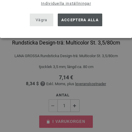
Individuella inställningar
Vägra
ACCEPTERA ALLA
Rundsticka Design-trä: Multicolor St. 3,5/80cm
LANA GROSSA Rundsticka Design-trä: Multicolor St. 3,5/80cm
tjocklek 3,5 mm; längd ca. 80 cm
7,14 €
8,34 $
Exkl. Moms, plus
leveranskostnader
ANTAL
I VARUKORGEN