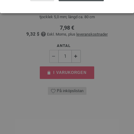
LANA GROSSA Rundsticka Design-trä: Multicolor St. 5,0/80cm
tjocklek 5,0 mm; längd ca. 80 cm
7,98 €
9,32 $
Exkl. Moms, plus
leveranskostnader
ANTAL
I VARUKORGEN
På inköpslistan