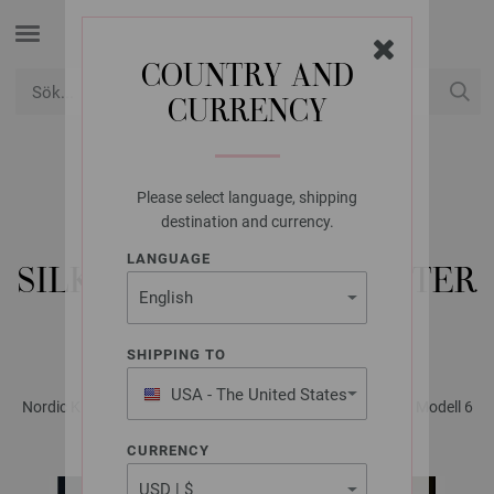
COUNTRY AND
CURRENCY
USD
Mitt konto
Please select language, shipping
LANA GROSSA
destination and currency.
JACKA ECOPUNO &
LANGUAGE
SILKHAIR - STICKMÖNSTER
(NO)
SHIPPING TO
USA - The United States
Nordic Knits No. 3 - Magasin (DE) + Instruksjonsdel (NO) | Modell 6
of America
CURRENCY