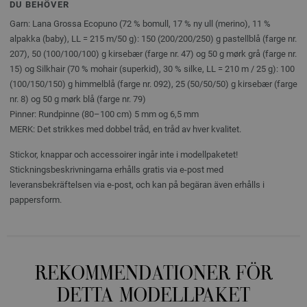
DU BEHÖVER
Garn: Lana Grossa Ecopuno (72 % bomull, 17 % ny ull (merino), 11 %
alpakka (baby), LL = 215 m/50 g): 150 (200/200/250) g pastellblå (farge nr.
207), 50 (100/100/100) g kirsebær (farge nr. 47) og 50 g mørk grå (farge nr.
15) og Silkhair (70 % mohair (superkid), 30 % silke, LL = 210 m / 25 g): 100
(100/150/150) g himmelblå (farge nr. 092), 25 (50/50/50) g kirsebær (farge
nr. 8) og 50 g mørk blå (farge nr. 79)
Pinner: Rundpinne (80–100 cm) 5 mm og 6,5 mm
MERK: Det strikkes med dobbel tråd, en tråd av hver kvalitet.
Stickor, knappar och accessoirer ingår inte i modellpaketet!
Stickningsbeskrivningarna erhålls gratis via e-post med
leveransbekräftelsen via e-post, och kan på begäran även erhålls i
pappersform.
REKOMMENDATIONER FÖR
DETTA MODELLPAKET