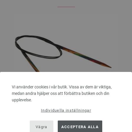
Vi använder cookies i vår butik. Vissa av dem är viktiga,
medan andra hjälper oss att förbättra butiken och din
upplevelse.
Individuella inställningar
Rundsticka Design-trä: Multicolor St. 5,0/80cm
Vägra
ACCEPTERA ALLA