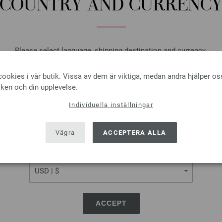
COUNTRY AND CURRENC
I VA
På inköpslistan
Please select language, shipping destination and currency.
LANGUAGE
ookies i vår butik. Vissa av dem är viktiga, medan andra hjälper os
iken och din upplevelse.
Virknål Aluminium (med mj
Individuella inställningar
SHIPPING TO
Virknål Aluminium med plast
USA - The United States of America
Vägra
ACCEPTERA ALLA
2,73 €
3,19 $
Exkl. Moms, plus
levera
CURRENCY
ANTAL
I VA
ACCEPT
På inköpslistan