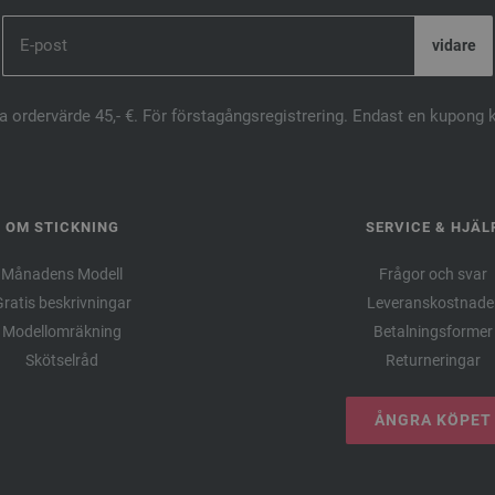
ta ordervärde 45,- €. För förstagångsregistrering. Endast en kupong 
OM STICKNING
SERVICE & HJÄL
Månadens Modell
Frågor och svar
ratis beskrivningar
Leveranskostnade
Modellomräkning
Betalningsformer
Skötselråd
Returneringar
ÅNGRA KÖPET