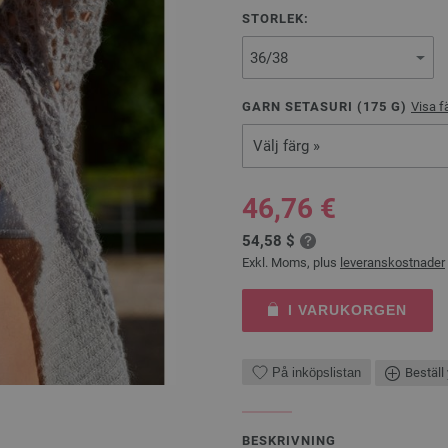
STORLEK:
GARN SETASURI (
175
G)
Visa f
Välj färg »
46,76 €
54,58 $
Exkl. Moms, plus
leveranskostnader
I VARUKORGEN
På inköpslistan
Beställ 
BESKRIVNING