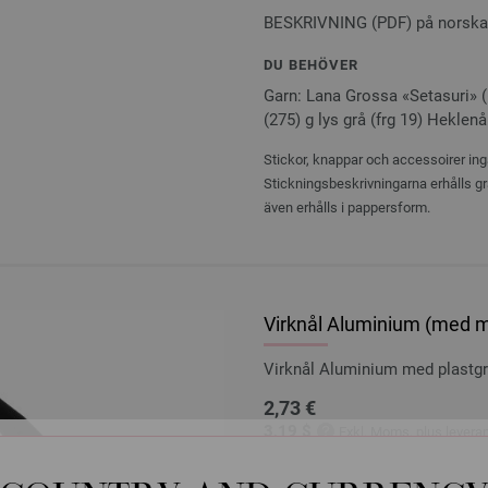
BESKRIVNING (PDF) på norska
DU BEHÖVER
Garn: Lana Grossa «Setasuri» (6
(275) g lys grå (frg 19) Heklenål
Stickor, knappar och accessoirer ingå
Stickningsbeskrivningarna erhålls gr
även erhålls i pappersform.
Virknål Aluminium (med mj
Virknål Aluminium med plastg
2,73 €
3,19 $
Exkl. Moms, plus
levera
ANTAL