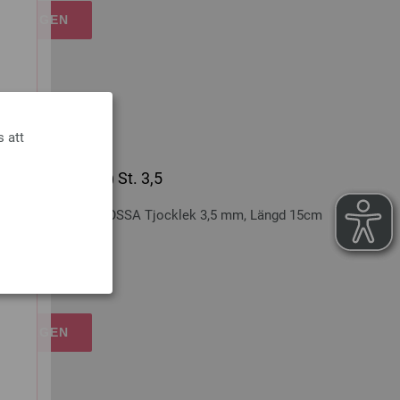
Y
RUKORGEN
s att
ukt plastgrepp) St. 3,5
grepp från LANA GROSSA Tjocklek 3,5 mm, Längd 15cm
nskostnader
RUKORGEN