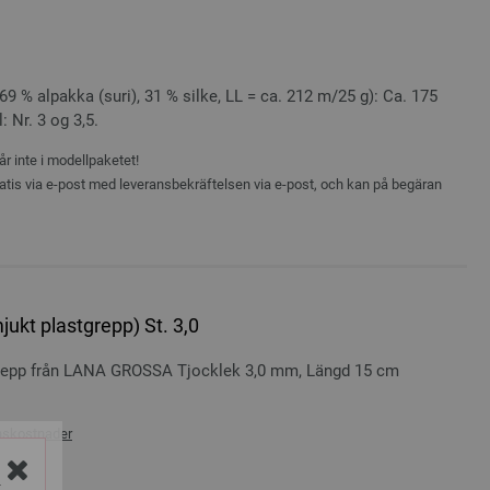
9 % alpakka (suri), 31 % silke, LL = ca. 212 m/25 g): Ca. 175
: Nr. 3 og 3,5.
r inte i modellpaketet!
atis via e-post med leveransbekräftelsen via e-post, och kan på begäran
ukt plastgrepp) St. 3,0
repp från LANA GROSSA Tjocklek 3,0 mm, Längd 15 cm
nskostnader