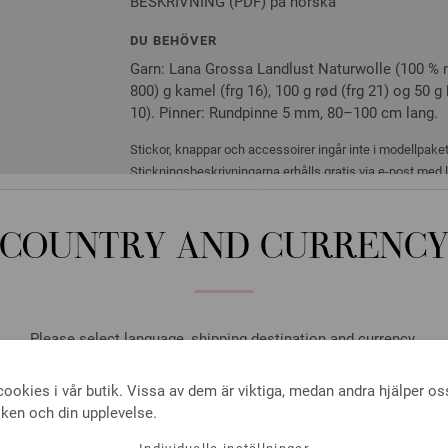
BESKRIVNING (PDF) på norska
DU BEHÖVER
Garn: Lana Grossa Landlust Naturwolle (100 % no
800) g kamel (frg 16), 100 g rød (frg 21) og 50 g 
10). Pinner: Rundpinne 5 mm, 80–100 cm lang.
Stickor, knappar och accessoirer ingår inte i modellpaket
Stickningsbeskrivningarna erhålls gratis via e-post med
även erhålls i pappersform.
COUNTRY AND CURRENC
Nordic Knits No. 4 - Germa
Please select language, shipping destination and currency.
Häftet är på tyska, med beskri
LANGUAGE
5,67 €
RRP:
6,07 €
ookies i vår butik. Vissa av dem är viktiga, medan andra hjälper os
6,63 $
RRP:
7,09 $
Exkl. Moms,
iken och din upplevelse.
ANTAL