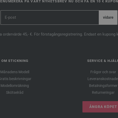
ENUMERERA PÅ VÅRT NYHETSBREV NU OCH FÅ EN 10 € KUPO
ta ordervärde 45,- €. För förstagångsregistrering. Endast en kupong 
OM STICKNING
SERVICE & HJÄL
Månadens Modell
Frågor och svar
ratis beskrivningar
Leveranskostnade
Modellomräkning
Betalningsformer
Skötselråd
Returneringar
ÅNGRA KÖPET