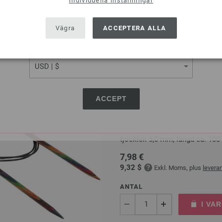
Individuella inställningar
SHIPPING TO
I VA
USA - The United States of America
Vägra
ACCEPTERA ALLA
På inköpslistan
CURRENCY
ACCEPT
Rundsticka Design-trä: Mu
LANA GROSSA Rundsticka Desig
tjocklek 5,0 mm; längd ca. 10
7,98 €
9,32 $
Exkl. Moms, plus
levera
ANTAL
I VA