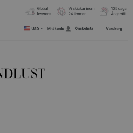
Global
Vi skickar inom
125 dagar
leverans
24 timmar
Ångerrätt
Önskelista
USD
Mitt konto
Varukorg
NDLUST