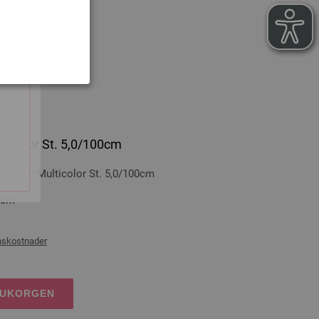
RUKORGEN
lticolor St. 5,0/100cm
n-trä: Multicolor St. 5,0/100cm
0 cm
nskostnader
RUKORGEN