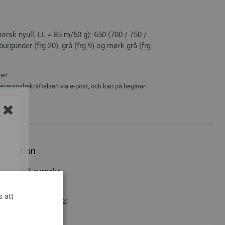
rsk nyull, LL = 85 m/50 g): 650 (700 / 750 /
burgunder (frg 20), grå (frg 9) og mørk grå (frg
et!
 leveransbekräftelsen via e-post, och kan på begäran
Y
n Edition
vningar på svenska
s att
 plus
leveranskostnader