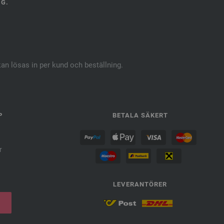
NG.
kan lösas in per kund och beställning.
P
BETALA SÄKERT
r
LEVERANTÖRER