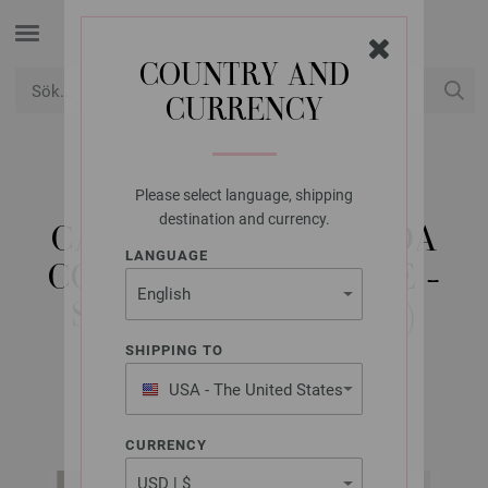
COUNTRY AND
CURRENCY
USD
Mitt konto
Please select language, shipping
LANA GROSSA
destination and currency.
CARDIGAN ALTA MODA
LANGUAGE
COTOLANA & SOTTILE -
STICKMÖNSTER (NO)
SHIPPING TO
USA - The United States
Classici No. 28 | Modell 26
of America
CURRENCY