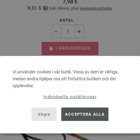
7,98 €
9,31 $
Exkl. Moms, plus
leveranskostnader
ANTAL
I VARUKORGEN
På inköpslistan
Vi använder cookies i vår butik. Vissa av dem är viktiga,
medan andra hjälper oss att förbättra butiken och din
upplevelse.
Individuella inställningar
Vägra
ACCEPTERA ALLA