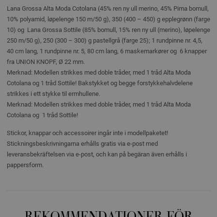
Lana Grossa Alta Moda Cotolana (45% ren ny ull merino, 45% Pima bomull,
10% polyamid, løpelenge 150 m/50 g), 350 (400 – 450) g epplegrønn (farge
10) og Lana Grossa Sottile (85% bomull, 15% ren ny ull (merino), løpelenge
250 m/50 g), 250 (300 – 300) g pastellgrå (farge 25); 1 rundpinne nr. 4,5,
40 cm lang, 1 rundpinne nr. 5, 80 cm lang, 6 maskemarkører og 6 knapper
fra UNION KNOPF, Ø 22 mm.
Merknad: Modellen strikkes med doble tråder, med 1 tråd Alta Moda
Cotolana og 1 tråd Sottile! Bakstykket og begge forstykkehalvdelene
strikkes i ett stykke til ermhullene.
Merknad: Modellen strikkes med doble tråder, med 1 tråd Alta Moda
Cotolana og 1 tråd Sottile!
Stickor, knappar och accessoirer ingår inte i modellpaketet!
Stickningsbeskrivningarna erhålls gratis via e-post med
leveransbekräftelsen via e-post, och kan på begäran även erhålls i
pappersform.