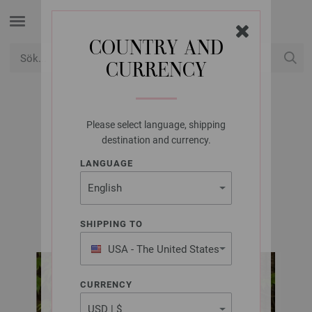
COUNTRY AND
CURRENCY
USD
Mitt konto
Please select language, shipping
LANA GROSSA
destination and currency.
BAG THE TUBE
LANGUAGE
Bags No. 1 | Modell 6
SHIPPING TO
USA - The United States
of America
CURRENCY