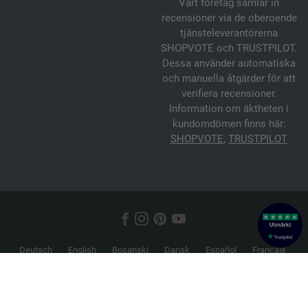
Vårt företag samlar in
recensioner via de oberoende
tjänsteleverantörerna
SHOPVOTE och TRUSTPILOT.
Dessa använder automatiska
och manuella åtgärder för att
verifiera recensioner.
Information om äktheten i
kundomdömen finns här:
SHOPVOTE
,
TRUSTPILOT
Deutsch
English
Bosanski
Dansk
Español
Français
Hrvatski
Italiano
Nederlands
Norsk
Русский
Srpski
Suomi
Svenska