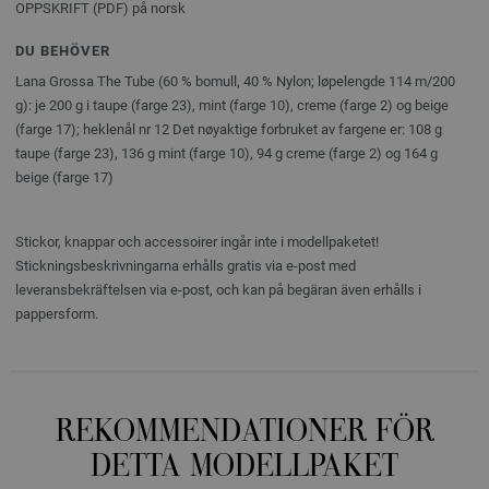
OPPSKRIFT (PDF) på norsk
DU BEHÖVER
Lana Grossa The Tube (60 % bomull, 40 % Nylon; løpelengde 114 m/200
g): je 200 g i taupe (farge 23), mint (farge 10), creme (farge 2) og beige
(farge 17); heklenål nr 12 Det nøyaktige forbruket av fargene er: 108 g
taupe (farge 23), 136 g mint (farge 10), 94 g creme (farge 2) og 164 g
beige (farge 17)
Stickor, knappar och accessoirer ingår inte i modellpaketet!
Stickningsbeskrivningarna erhålls gratis via e-post med
leveransbekräftelsen via e-post, och kan på begäran även erhålls i
pappersform.
REKOMMENDATIONER FÖR
DETTA MODELLPAKET