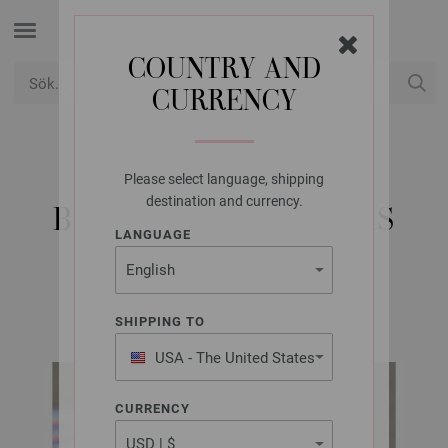
COUNTRY AND
CURRENCY
USD
Mitt konto
Please select language, shipping
LANA GROSSA
destination and currency.
BABYSKO COSY SOCKS
LANGUAGE
Cosy Socks & More Booklet | Modell 11
SHIPPING TO
USA - The United States
of America
CURRENCY