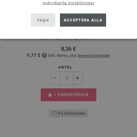
Individuella inställningar
Strumpstickor Design-trä: Multicolor St. 2,5/20cm
Vägra
ACCEPTERA ALLA
LANA GROSSA Strumpstickor Design-trä: Multicolor St. 2,5/20cm
tjocklek 2,5 mm; längd ca. 20 cm
8,36 €
9,77 $
Exkl. Moms, plus
leveranskostnader
ANTAL
I VARUKORGEN
På inköpslistan