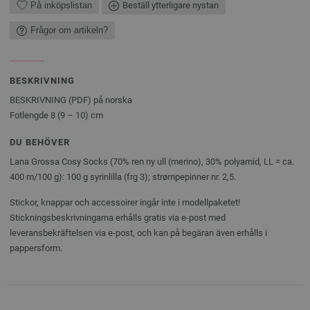
På inköpslistan
Beställ ytterligare nystan
Frågor om artikeln?
BESKRIVNING
BESKRIVNING (PDF) på norska
Fotlengde 8 (9 – 10) cm
DU BEHÖVER
Lana Grossa Cosy Socks (70% ren ny ull (merino), 30% polyamid, LL = ca.
400 m/100 g): 100 g syrinlilla (frg 3); strømpepinner nr. 2,5.
Stickor, knappar och accessoirer ingår inte i modellpaketet!
Stickningsbeskrivningarna erhålls gratis via e-post med
leveransbekräftelsen via e-post, och kan på begäran även erhålls i
pappersform.