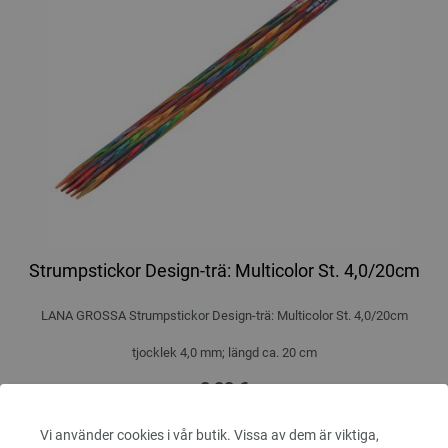
Strumpstickor Design-trä: Multicolor St. 4,0/20cm
LANA GROSSA Strumpstickor Design-trä: Multicolor St. 4,0/20cm
tjocklek 4,0 mm; längd ca. 20 cm
8,82 €
10,26 $
Exkl. Moms, plus
leveranskostnader
Vi använder cookies i vår butik. Vissa av dem är viktiga,