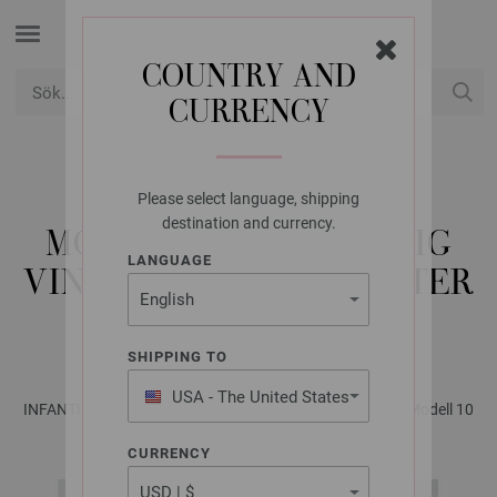
COUNTRY AND
CURRENCY
USD
Mitt konto
Please select language, shipping
LANA GROSSA
destination and currency.
MÖSSA COOL WOOL BIG
LANGUAGE
VINTAGE - STICKMÖNSTER
(DK)
SHIPPING TO
USA - The United States
INFANTI No. 21 - Magasin (DE) + Strikkeopskrifter (DK) | Modell 10
of America
CURRENCY