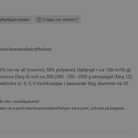
ytterligare nystan
Frågor om artikeln?
 med leveransbekräftelsen
50% ren ny ull (merino), 50% polyamid, löplängd = ca 100 m/50 g):
onrosa (färg 8) och ca 200 (200 - 250 - 250) g senapsgul (färg 12);
rundsticka nr. 4, 5; 5 tryckknappar i passande färg, diameter ca 20
r inte i modellpaketet!
atis via e-post med leveransbekräftelsen via e-post, och kan på begäran