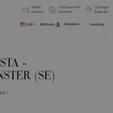
Global
Vi skickar inom
125 dagar
leverans
24 timmar
Ångerrätt
Önskelista
USD
Mitt konto
Varukorg
STA -
STER (SE)
ell 1