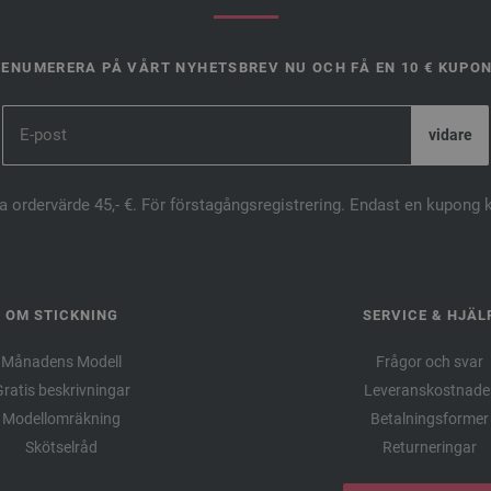
ENUMERERA PÅ VÅRT NYHETSBREV NU OCH FÅ EN 10 € KUPO
ta ordervärde 45,- €. För förstagångsregistrering. Endast en kupong 
OM STICKNING
SERVICE & HJÄL
Månadens Modell
Frågor och svar
ratis beskrivningar
Leveranskostnade
Modellomräkning
Betalningsformer
Skötselråd
Returneringar