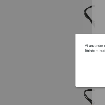
Vi använder c
förbättra but