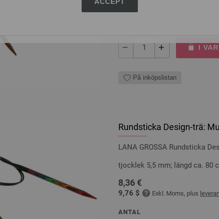
7,98 €
ACCEPT
9,31 $
Exkl. Moms, plus
levera
ANTAL
I VA
På inköpslistan
Rundsticka Design-trä: Mu
LANA GROSSA Rundsticka Desig
tjocklek 5,5 mm; längd ca. 80 
8,36 €
9,76 $
Exkl. Moms, plus
levera
ANTAL