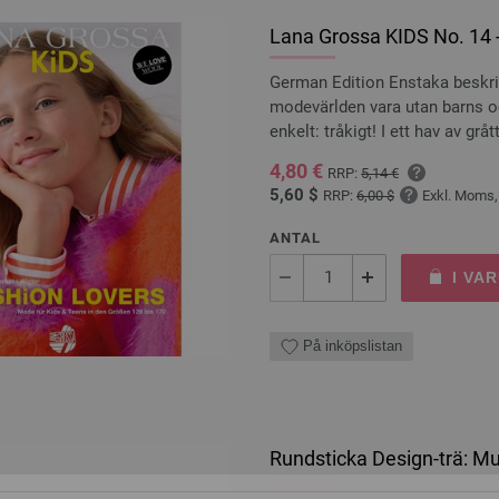
Lana Grossa KIDS No. 14 
German Edition Enstaka beskriv
modevärlden vara utan barns oc
enkelt: tråkigt! I ett hav av gr
4,80 €
RRP:
5,14 €
5,60 $
RRP:
6,00 $
Exkl. Moms,
ANTAL
I VA
På inköpslistan
Rundsticka Design-trä: Mu