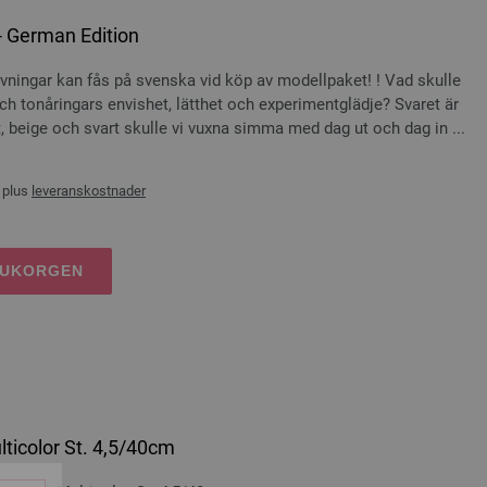
- German Edition
ningar kan fås på svenska vid köp av modellpaket! ! Vad skulle
h tonåringars envishet, lätthet och experimentglädje? Svaret är
ått, beige och svart skulle vi vuxna simma med dag ut och dag in ...
 plus
leveranskostnader
RUKORGEN
lticolor St. 4,5/40cm