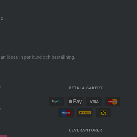
NG.
kan lösas in per kund och beställning.
P
BETALA SÄKERT
r
LEVERANTÖRER