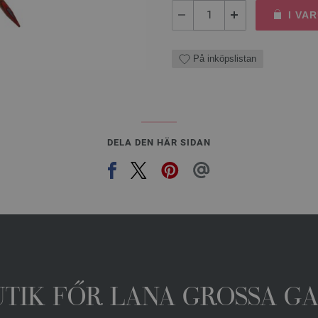
I VA
På inköpslistan
DELA DEN HÄR SIDAN
UTIK FŐR LANA GROSSA G