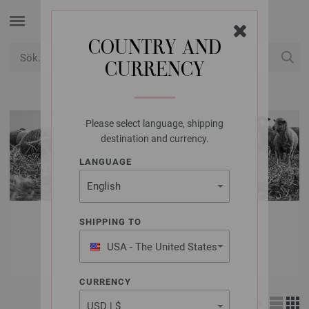
COUNTRY AND
CURRENCY
USD
Mitt konto
Please select language, shipping
destination and currency.
LANGUAGE
LANA GROSSA
SHIPPING TO
ULL & GARN
USA - The United States
of America
CURRENCY
Visa: