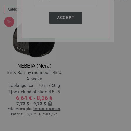
Kategorier
Filtrera efter
ACCEPT
NEBBIA (Nera)
55 % Ren, ny merinoull, 45 %
Alpacka
Löplängd: ca. 170 m / 50 g
Tjocklek på stickor: 4,5 - 5
6,64 € - 8,36 €
7,73 $ - 9,73 $
Exkl. Moms, plus
leveranskostnader
,
Baspris:
132,80 € - 167,20 €
/ kg