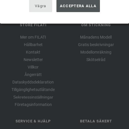
Vägra
ACCEPTERA ALLA
STORE FILATI
OM STICKNING
Mer om FILATI
Månadens Modell
Hållbarhet
Gratis beskrivningar
Kontakt
Modellomräkning
Newsletter
Skötselråd
Villkor
Ångerrätt
Dataskyddsdeklaration
Tillgänglighetsutlåtande
Sekretessinställningar
Företagsinformation
SERVICE & HJÄLP
BETALA SÄKERT