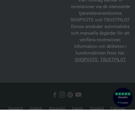
Vårt företag samlar in
recensioner via de oberoende
tjänsteleverantörerna
SHOPVOTE och TRUSTPILOT.
Dessa använder automatiska
och manuella åtgärder för att
verifiera recensioner.
Information om äktheten i
kundomdömen finns här:
SHOPVOTE
,
TRUSTPILOT
Deutsch
English
Bosanski
Dansk
Español
Français
Hrvatski
Italiano
Nederlands
Norsk
Русский
Srpski
Suomi
Svenska