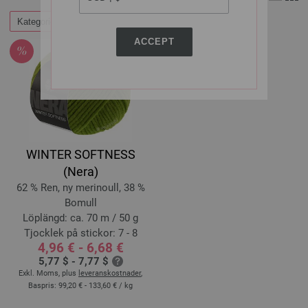
Kategorier
Filtrera efter
ACCEPT
WINTER SOFTNESS
(Nera)
62 % Ren, ny merinoull, 38 %
Bomull
Löplängd: ca. 70 m / 50 g
Tjocklek på stickor: 7 - 8
4,96 € - 6,68 €
5,77 $ - 7,77 $
Exkl. Moms, plus
leveranskostnader
,
Baspris:
99,20 € - 133,60 €
/ kg