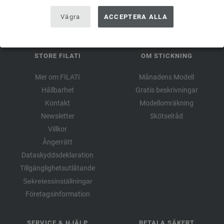
Vägra
ACCEPTERA ALLA
STORE FILATI
OM STICKNING
Mer om FILATI
Månadens Modell
Hållbarhet
Gratis beskrivningar
Kontakt
Modellomräkning
Newsletter
Skötselråd
Villkor
Ångerrätt
Dataskyddsdeklaration
Tillgänglighetsutlåtande
Sekretessinställningar
Företagsinformation
SERVICE & HJÄLP
BETALA SÄKERT