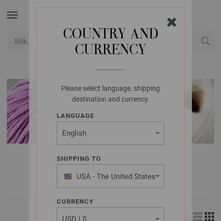
COUNTRY AND
CURRENCY
USD
Mitt konto
Please select language, shipping
destination and currency.
LANGUAGE
LANA GROSSA
SHIPPING TO
ULL & GARN
USA - The United States
of America
CURRENCY
Visa: