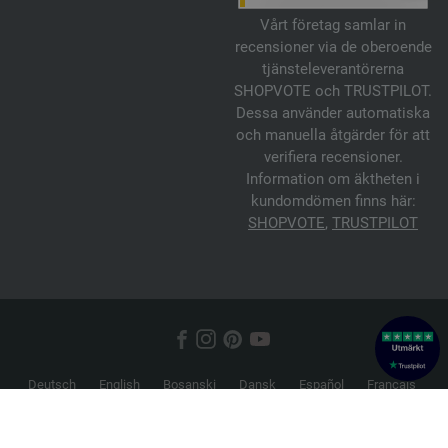
Vårt företag samlar in
recensioner via de oberoende
tjänsteleverantörerna
SHOPVOTE och TRUSTPILOT.
Dessa använder automatiska
och manuella åtgärder för att
verifiera recensioner.
Information om äktheten i
kundomdömen finns här:
SHOPVOTE
,
TRUSTPILOT
Deutsch
English
Bosanski
Dansk
Español
Français
Hrvatski
Italiano
Nederlands
Norsk
Русский
Srpski
Suomi
Svenska