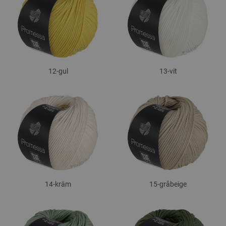
12-gul
13-vit
14-kräm
15-gråbeige