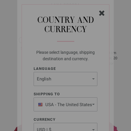
LANA GROSSA
PROMESSA
COUNTRY AND
CURRENCY
ca. 125 m
50 g
per 50 g
Please select language, shipping
10 x 10 cm
5 - 5,5
25 Rader, 20
destination and currency.
Maskor
LANGUAGE
Storlek 38 -
40
SHIPPING TO
ca. 500 - 550
g
USA - The United States
of America
CURRENCY