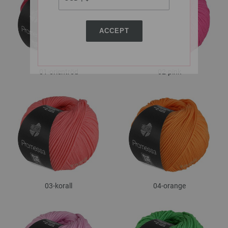
ACCEPT
01-orientröd
02-pink
03-korall
04-orange