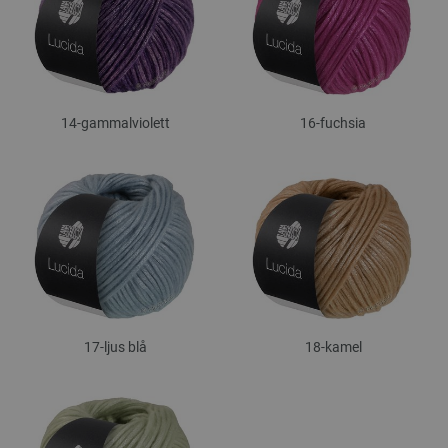
14-gammalviolett
16-fuchsia
17-ljus blå
18-kamel