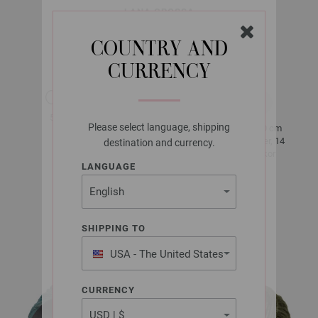
LANA GROSSA
LUCIDA
COUNTRY AND
CURRENCY
ca. 100 m
50 g
per 50 g
Please select language, shipping
10 x 10 cm
6
23 Rader, 14
destination and currency.
Maskor
LANGUAGE
Storlek 38 -
40
SHIPPING TO
ca. 500 g
USA - The United States
of America
CURRENCY