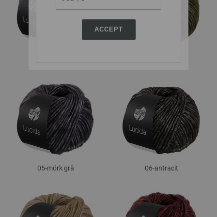
ACCEPT
01-petrol
02-lodengrön
05-mörk grå
06-antracit