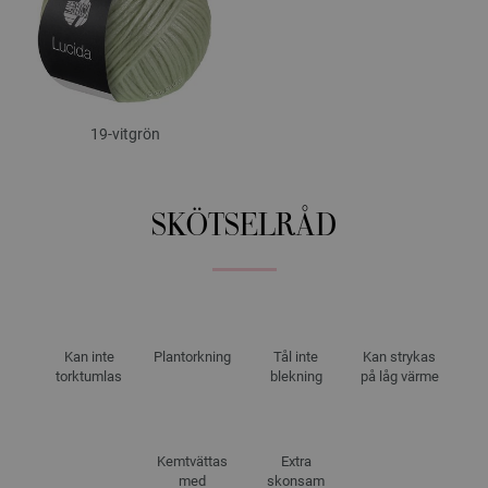
19-vitgrön
SKÖTSELRÅD
Kan inte
Plantorkning
Tål inte
Kan strykas
torktumlas
blekning
på låg värme
Kemtvättas
Extra
med
skonsam