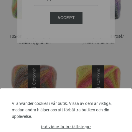
ACCEPT
102-orange/
grön/
gulgrön/
104-ocker/
ljus grå/
lila/
rosé/
blåviolett/
gråbrun
jeansblå/
antracit
Vi använder cookies i vår butik. Vissa av dem är viktiga,
106-umbra/
bär/
ockergul/
107-limett/
neonpink/
fuchsia/
medan andra hjälper oss att förbättra butiken och din
gammalrosa/
pink/
fuchsia/
brun/
orange/
citrusgul
upplevelse.
rökblå
Individuella inställningar