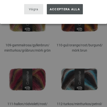
Vägra
ACCEPTERA ALLA
109-gammalrosa/
gyllenbrun/
110-gul/
orange/
rost/
burgund/
mintturkos/
gråbrun/
mörk grön
mörk brun
111-hallon/
rödviolett/
rost/
112-turkos/
mintturkos/
petrol/