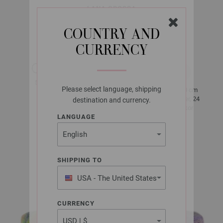
LANA GROSSA
COTTONHAIR
COUNTRY AND
CURRENCY
ca. 450 m
50 g
per 50 g
Please select language, shipping
10 x 10 cm
3,5 - 4
32 Rader, 24
destination and currency.
Maskor
LANGUAGE
Storlek 38 -
40
SHIPPING TO
ca. 150 g
USA - The United States
of America
CURRENCY