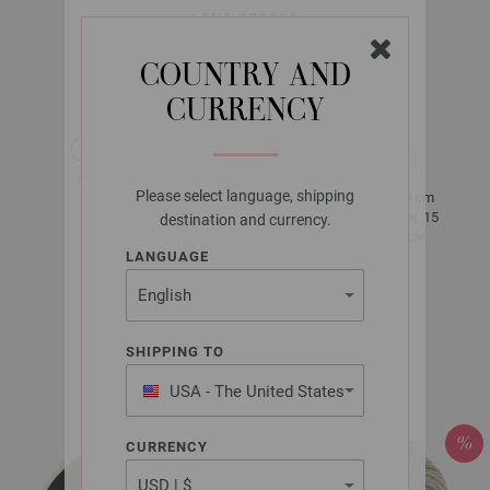
LANA GROSSA
COOL MERINO BIG
COUNTRY AND
CURRENCY
ca. 90 m
50 g
per 50 g
Please select language, shipping
10 x 10 cm
7 - 8
22 Rader, 15
destination and currency.
Maskor
LANGUAGE
Storlek 38 -
40
SHIPPING TO
ca. 600 g
USA - The United States
of America
CURRENCY