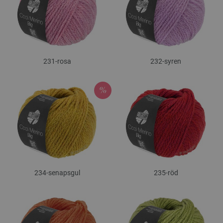
231-rosa
232-syren
234-senapsgul
235-röd