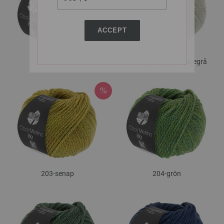
ACCEPT
201-råvit
202-beige/
grège/
beigegrå
203-senap
204-grön