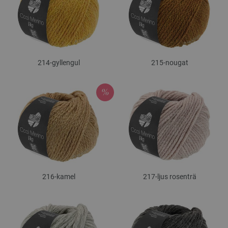
214-gyllengul
215-nougat
216-kamel
217-ljus rosenträ