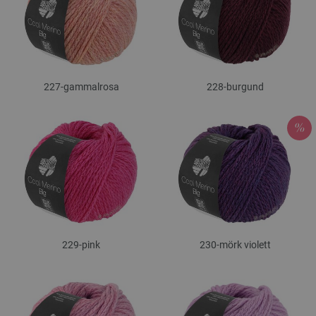
227-gammalrosa
228-burgund
229-pink
230-mörk violett